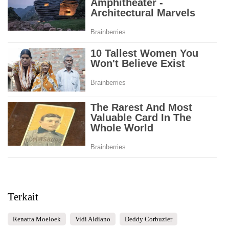
Terkait
Renatta Moeloek
Vidi Aldiano
Deddy Corbuzier