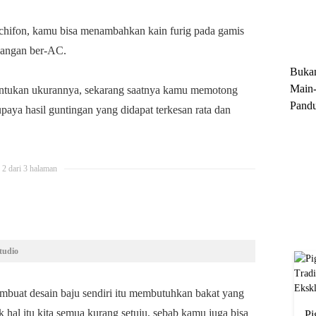
Trun
Ekskl
hifon, kamu bisa menambahkan kain furig pada gamis
ruangan ber-AC.
Buka
Main-
entukan ukurannya, sekarang saatnya kamu memotong
Pandu
aya hasil guntingan yang didapat terkesan rata dan
Menge
Motor
Cara 
2 dari 3 halaman
tudio
uat desain baju sendiri itu membutuhkan bakat yang
hal itu kita semua kurang setuju, sebab kamu juga bisa
Pi