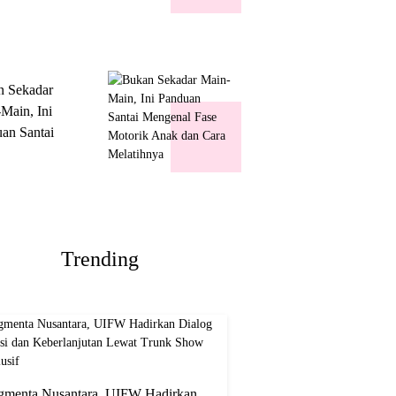
k Show
usif
n Sekadar
Main, Ini
an Santai
nal Fase
ik Anak dan
Melatihnya
Trending
gmenta Nusantara, UIFW Hadirkan