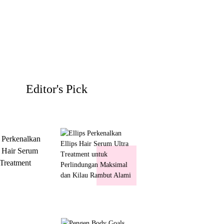
Editor's Pick
s Perkenalkan
s Hair Serum
 Treatment
 Perlindungan
mal dan Kilau
ut Alami