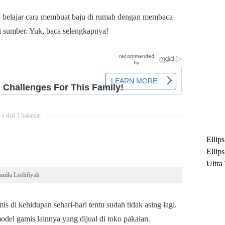
n belajar cara membuat baju di rumah dengan membaca
ai sumber. Yuk, baca selengkapnya!
1 dari 3 halaman
Ellip
Ellip
Ultra
mila Luthfiyah
untuk
Maksi
Ramb
 di kehidupan sehari-hari tentu sudah tidak asing lagi.
del gamis lainnya yang dijual di toko pakaian.