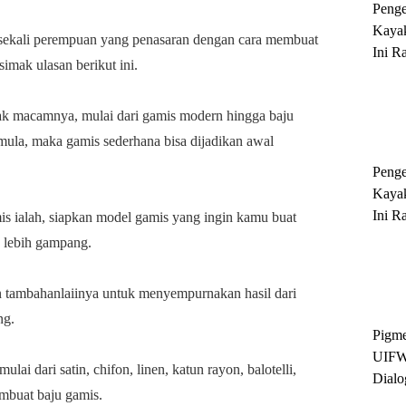
Peng
Kayak
 sekali perempuan yang penasaran dengan cara membuat
Ini R
imak ulasan berikut ini.
'Ratu
Sukse
k macamnya, mulai dari gamis modern hingga baju
mula, maka gamis sederhana bisa dijadikan awal
Peng
Kayak
Ini R
s ialah, siapkan model gamis yang ingin kamu buat
'Ratu
 lebih gampang.
Sukse
an tambahanlaiinya untuk menyempurnakan hasil dari
ng.
Pigme
UIFW
ai dari satin, chifon, linen, katun rayon, balotelli,
Dialo
embuat baju gamis.
Keber