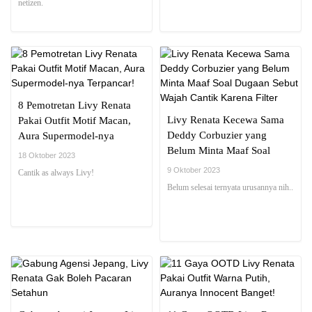
netizen.
8 Pemotretan Livy Renata
Livy Renata Kecewa Sama
Pakai Outfit Motif Macan,
Deddy Corbuzier yang
Aura Supermodel-nya
Belum Minta Maaf Soal
Terpancar!
18 Oktober 2023
Dugaan Sebut Wajah Cantik
9 Oktober 2023
Cantik as always Livy!
Karena Filter
Belum selesai ternyata urusannya nih..