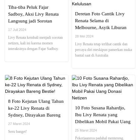
Tiba-tiba Peluk Fajar
Deretan Foto Cantik Livy
Sadboy, Aksi Livy Renata
Renata Selama di
Langsung jadi Sorotan
Melbourne, Asyik Liburan
17 Juli 2024
Rayakan Kelulusan
28 Mei 2024
Livy Renata kembali menjadi sorotan
netizen, kali ini karena momen
Livy Renata tetap terlihat cantik dan
interaksinya dengan Fajar Sadboy.
percaya diri meskipun pamerkan muka
bantal saat di Australia
8 Foto Kejutan Ulang Tahun
10 Foto Susana Rahardjo,
ke-22 Livy Renata di
Ibu Livy Renata yang
Sydney, Dirayakan Bareng
Dibelikan Mobil Pakai Uang
Bestie!
27 Maret 2024
Donasi Netizen
25 Maret 2024
Seru banget!
Pekerjaannya padahal mentereng.