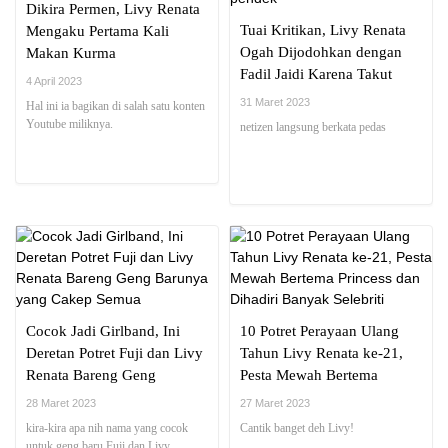
Dikira Permen, Livy Renata
Tuai Kritikan, Livy Renata
Mengaku Pertama Kali
Ogah Dijodohkan dengan
Makan Kurma
Fadil Jaidi Karena Takut
4 April 2023
Anaknya pendek
31 Maret 2023
Hal ini ia bagikan di salah satu konten
Youtube miliknya.
netizen langsung berkata pedas
Cocok Jadi Girlband, Ini
10 Potret Perayaan Ulang
Deretan Potret Fuji dan Livy
Tahun Livy Renata ke-21,
Renata Bareng Geng
Pesta Mewah Bertema
Barunya yang Cakep Semua
Princess dan Dihadiri
28 Maret 2023
27 Maret 2023
Banyak Selebriti
kira-kira apa nih nama yang cocok
Cantik banget deh Livy!
untuk geng baru Fuji dan Livy