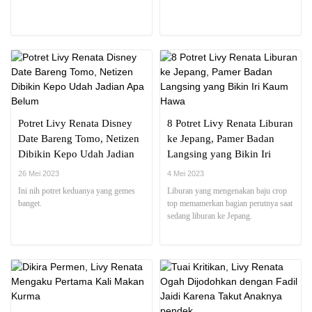
Potret Livy Renata Disney
8 Potret Livy Renata Liburan
Date Bareng Tomo, Netizen
ke Jepang, Pamer Badan
Dibikin Kepo Udah Jadian
Langsing yang Bikin Iri
Apa Belum
Kaum Hawa
26 Mei 2023
4 Mei 2023
Ini nih potret keduanya yang gemes
Liburan yang mengenakan baju crop
banget.
top memamerkan bagian perutnya saat
sedang liburan ke Jepang.