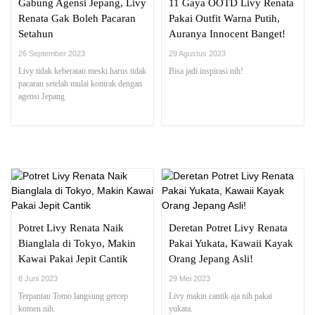
Gabung Agensi Jepang, Livy
11 Gaya OOTD Livy Renata
Renata Gak Boleh Pacaran
Pakai Outfit Warna Putih,
Setahun
Auranya Innocent Banget!
26 September 2023
29 Agustus 2023
Livy tidak keberatan meski harus tidak
Bisa jadi inspirasi nih!
pacaran setelah mulai kontrak dengan
agensi Jepang
Potret Livy Renata Naik
Deretan Potret Livy Renata
Bianglala di Tokyo, Makin
Pakai Yukata, Kawaii Kayak
Kawai Pakai Jepit Cantik
Orang Jepang Asli!
8 Juni 2023
29 Mei 2023
Terpantau Tomo langsung gercep
Livy makin cantik aja nih pakai
komen nih.
yukata.