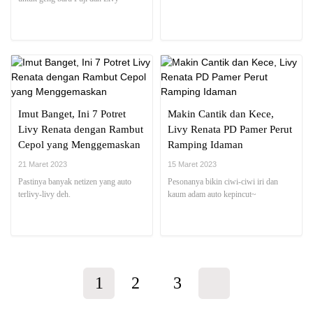
Imut Banget, Ini 7 Potret
Makin Cantik dan Kece,
Livy Renata dengan Rambut
Livy Renata PD Pamer Perut
Cepol yang Menggemaskan
Ramping Idaman
21 Maret 2023
15 Maret 2023
Pastinya banyak netizen yang auto
Pesonanya bikin ciwi-ciwi iri dan
terlivy-livy deh.
kaum adam auto kepincut~
1
2
3