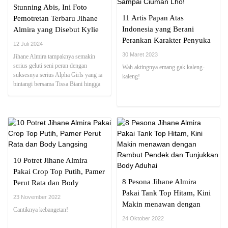
Stunning Abis, Ini Foto
11 Artis Papan Atas
Pemotretan Terbaru Jihane
Indonesia yang Berani
Almira yang Disebut Kylie
Perankan Karakter Penyuka
Jenner Versi Lokal
12 Juli 2024
Sesama Jenis, Ada yang
30 Maret 2023
Jihane Almira tampaknya semakin
Sampai Ciuman Lho!
serius geluti seni peran dengan
Wah aktingnya emang gak kaleng-
suksesnya serius Alpha Girls yang ia
kaleng!
bintangi bersama Tissa Biani hingga
membuatnya semakin banyak disorot
karena dipuji mirip Kylie ...
10 Potret Jihane Almira
Pakai Crop Top Putih, Pamer
8 Pesona Jihane Almira
Perut Rata dan Body
Pakai Tank Top Hitam, Kini
Langsing
23 November 2022
Makin menawan dengan
Cantiknya kebangetan!
Rambut Pendek dan
24 Oktober 2022
Tunjukkan Body Aduhai