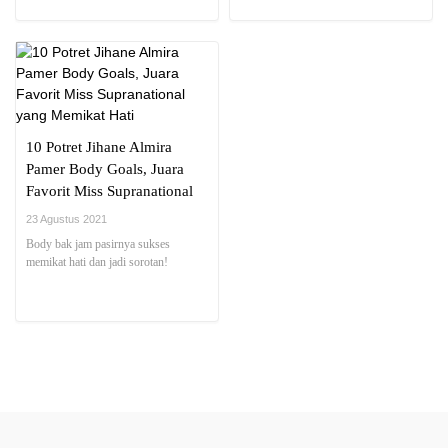
10 Potret Jihane Almira
Pamer Body Goals, Juara
Favorit Miss Supranational
yang Memikat Hati
23 Agustus 2021
Body bak jam pasirnya sukses
memikat hati dan jadi sorotan!