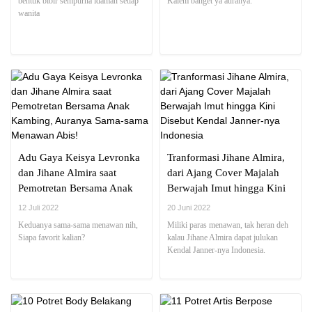
bentuk bibir sempurna idaman setiap
Kalem banget ya auranya.
wanita
Adu Gaya Keisya Levronka
Tranformasi Jihane Almira,
dan Jihane Almira saat
dari Ajang Cover Majalah
Pemotretan Bersama Anak
Berwajah Imut hingga Kini
Kambing, Auranya Sama-
Disebut Kendal Janner-nya
12 Juli 2022
20 Juni 2022
sama Menawan Abis!
Indonesia
Keduanya sama-sama menawan nih,
Miliki paras menawan, tak heran deh
Siapa favorit kalian?
kalau Jihane Almira dapat julukan
Kendal Janner-nya Indonesia.