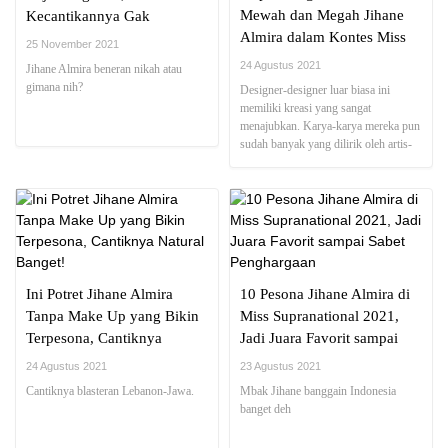
Mewah dan Megah Jihane
Kecantikannya Gak
Almira dalam Kontes Miss
Diragukan Lagi!
25 November 2021
Supernational 2021?
24 Agustus 2021
Jihane Almira beneran nikah atau
gimana nih?
Designer-designer luar biasa ini
memiliki kreasi yang sangat
menajubkan. Karya-karya mereka pun
sudah banyak yang dilirik oleh artis-
artis Hollywood
Ini Potret Jihane Almira
10 Pesona Jihane Almira di
Tanpa Make Up yang Bikin
Miss Supranational 2021,
Terpesona, Cantiknya
Jadi Juara Favorit sampai
Natural Banget!
Sabet Penghargaan
24 Agustus 2021
23 Agustus 2021
Cantiknya blasteran Lebanon-Jawa.
Mbak Jihane banggain Indonesia
banget deh