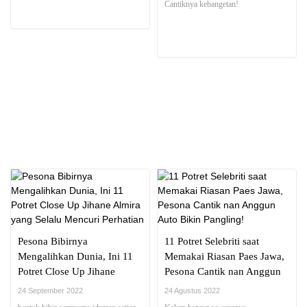
Cantiknya kebangetan!
NEWS REPORT
Pesona Bibirnya
11 Potret Selebriti saat
Mengalihkan Dunia, Ini 11
Memakai Riasan Paes Jawa,
Potret Close Up Jihane
Pesona Cantik nan Anggun
Almira yang Selalu Mencuri
Auto Bikin Pangling!
24 September 2022
24 Agustus 2022
Perhatian