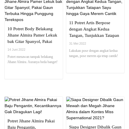
11 Potret Artis Berpose
10 Potret Body Belakang
dengan Angkat Kedua
Jihane Almira Pamer Lekuk
Tangan, Tunjukkan Tatapan
bak Gitar Spanyol, Pakai
Sayu hingga Gaya Merem
31 Mei 2022
Gaun Terbuka Hingga
Cantik
14 Juni 2022
Lakukan pose dengan angkat kedua
Punggung Terekspos
tangan, pose merem aja tetap cantik!
Potret menawan tampak belakang
Jihane Almira. Auranya beda banget!
Potret Jihane Almira Pakai
Siapa Designer Dibalik Gaun
Baju Pengantin,