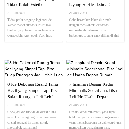
Tidak Kalah Estetik
L yang Asri Maksimal!
21 Juni 2024
21 Juni 2024
Tidak perlu bingung lagi cari ide
Coba kreasikan lahan di rumah
kamar mandi rumah subsidi low
dengan menyontek ide taman
budget yang benar-benar bisa jaga
minimalis di halaman rumah
dompet biar gak jebol. Yuk, intip
berbentuk L yang enak dilihat di sini!
desain-desainnya di sini!
8 Ide Dekorasi Ruang Tamu
7 Inspirasi Desain Kedai
Kecil yang Simpel Tapi Bisa
Minimalis Sederhana, Bisa
Sulap Ruangan Jadi Lebih
Jadi Ide Usaha Depan
Luas
Rumah!
21 Juni 2024
21 Juni 2024
Coba jadikan ide-ide dekorasi ruang
Desain kedai minimalis yang tepat
tamu kecil yang bagus dan menawan
tidak hanya menciptakan lingkungan
di sini sebagai inspirasi untuk
yang menarik secara visual, tetapi juga
merombak rumahmu!
memberikan pengalaman yang