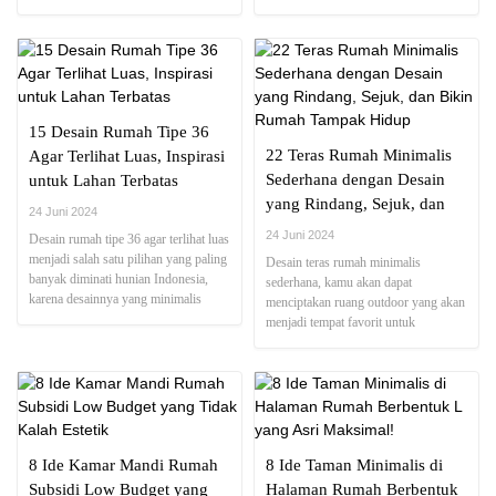
pesona dalam dapurmu
kebutuhanmu
15 Desain Rumah Tipe 36
22 Teras Rumah Minimalis
Agar Terlihat Luas, Inspirasi
Sederhana dengan Desain
untuk Lahan Terbatas
yang Rindang, Sejuk, dan
24 Juni 2024
Bikin Rumah Tampak Hidup
24 Juni 2024
Desain rumah tipe 36 agar terlihat luas
menjadi salah satu pilihan yang paling
Desain teras rumah minimalis
banyak diminati hunian Indonesia,
sederhana, kamu akan dapat
karena desainnya yang minimalis
menciptakan ruang outdoor yang akan
dengan memaksimalkan penggunaan
menjadi tempat favorit untuk
lahan ruang terbatas
bersantai, berkumpul dengan keluarga,
atau menghabiskan waktu berkualitas
8 Ide Kamar Mandi Rumah
8 Ide Taman Minimalis di
Subsidi Low Budget yang
Halaman Rumah Berbentuk