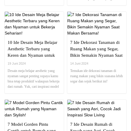
memuaskan bagi para pelanggan
10 Ide Desain Meja Belajar
7 Ide Dekorasi Tanaman di
Aesthetic Terbaru yang
Ruang Makan yang Segar,
Keren dan Nyaman untuk
Bikin Semakin Nyaman Saat
Bekerja Seharian!
Makan Bersama!
19 Juni 2024
14 Juni 2024
Desain meja belajar aesthetic yang
Temukan ide dekorasi tanaman di
nyaman sangat penting supaya kamu
ruang makan yang bikin suasana lebih
bisa tetap produktif walaupun bekerja
segar dan sejuk berikut ini!
dari rumah. Yuk, cari inspirasi model
yang paling bagus di sini ~
7 Model Gorden Pintu
7 Ide Desain Rumah di
Cantik untuk Rumah yang
Sawah yang Asri, Cocok