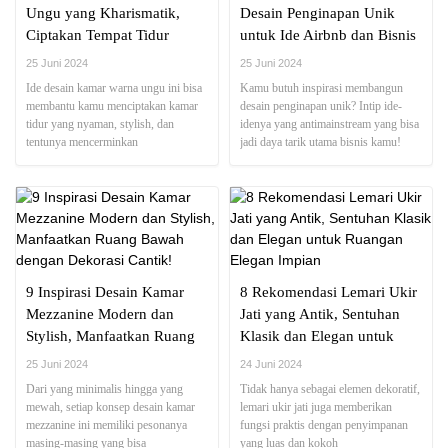
Ungu yang Kharismatik,
Desain Penginapan Unik
Ciptakan Tempat Tidur
untuk Ide Airbnb dan Bisnis
Elegan nan Mewah
Tourism Kamu!
25 Juni 2024
25 Juni 2024
Ide desain kamar warna ungu ini bisa
Kamu butuh inspirasi membangun
membantu kamu menciptakan kamar
desain penginapan unik? Intip ide-
tidur yang nyaman, stylish, dan
idenya yang antimainstream yang bisa
tentunya mencerminkan
jadi daya tarik utama bisnis kamu!
kepribadianmu!
9 Inspirasi Desain Kamar
8 Rekomendasi Lemari Ukir
Mezzanine Modern dan
Jati yang Antik, Sentuhan
Stylish, Manfaatkan Ruang
Klasik dan Elegan untuk
Bawah dengan Dekorasi
Ruangan Elegan Impian
25 Juni 2024
24 Juni 2024
Cantik!
Dari yang minimalis hingga yang
Tidak hanya sebagai elemen dekoratif,
mewah, setiap konsep desain kamar
lemari ukir jati juga memberikan
mezzanine ini memiliki pesonanya
fungsi praktis dengan penyimpanan
masing-masing yang bisa
yang luas dan kokoh