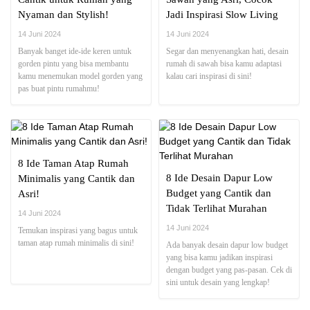
Nyaman dan Stylish!
Jadi Inspirasi Slow Living
14 Juni 2024
14 Juni 2024
Banyak banget ide-ide keren untuk
Segar dan menyenangkan hati, desain
gorden pintu yang bisa membantu
rumah di sawah bisa kamu adaptasi
kamu menemukan model gorden yang
kalau cari inspirasi di sini!
pas buat pintu rumahmu!
8 Ide Taman Atap Rumah
8 Ide Desain Dapur Low
Minimalis yang Cantik dan
Budget yang Cantik dan
Asri!
Tidak Terlihat Murahan
14 Juni 2024
14 Juni 2024
Temukan inspirasi yang bagus untuk
taman atap rumah minimalis di sini!
Ada banyak desain dapur low budget
yang bisa kamu jadikan inspirasi
dengan budget yang pas-pasan. Cek di
sini untuk desain yang lengkap!