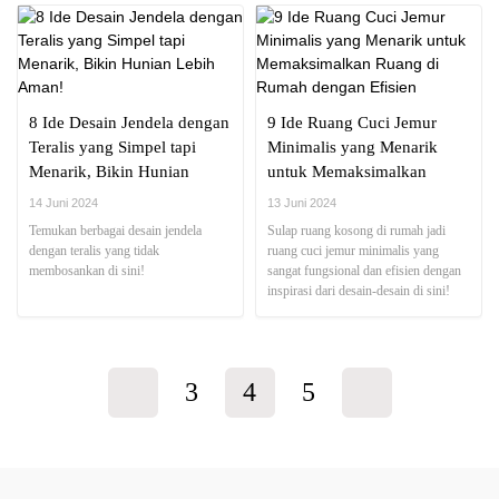
8 Ide Desain Jendela dengan
9 Ide Ruang Cuci Jemur
Teralis yang Simpel tapi
Minimalis yang Menarik
Menarik, Bikin Hunian
untuk Memaksimalkan
Lebih Aman!
Ruang di Rumah dengan
14 Juni 2024
13 Juni 2024
Efisien
Temukan berbagai desain jendela
Sulap ruang kosong di rumah jadi
dengan teralis yang tidak
ruang cuci jemur minimalis yang
membosankan di sini!
sangat fungsional dan efisien dengan
inspirasi dari desain-desain di sini!
3
4
5