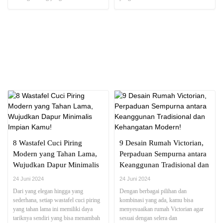
menyesuaikan dengan kepribadian dan
gaya hidup kamu
NEWS REPORT
8 Wastafel Cuci Piring
9 Desain Rumah Victorian,
Modern yang Tahan Lama,
Perpaduan Sempurna antara
Wujudkan Dapur Minimalis
Keanggunan Tradisional dan
Impian Kamu!
Kehangatan Modern!
24 Juni 2024
24 Juni 2024
Dari yang elegan hingga yang
Dengan berbagai pilihan dan
sederhana, setiap wastafel cuci piring
kombinasi yang ada, kamu bisa
yang tahan lama ini memiliki daya
menyesuaikan rumah Victorian agar
tariknya sendiri yang bisa menambah
sesuai dengan selera dan