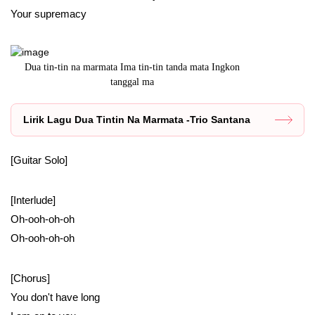
Your supremacy
in tanda mata Ingkon
Lirik lagu Aha Ma Natau Siingoton Hu yang dinyany
oleh Herty
Lirik Lagu Dua Tintin Na Marmata -Trio Santana
[Guitar Solo]
[Interlude]
Oh-ooh-oh-oh
Oh-ooh-oh-oh
[Chorus]
You don't have long