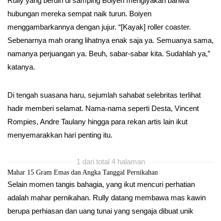
Rully yang berdiri di samping Boiyen mengiyakan bahwa
hubungan mereka sempat naik turun. Boiyen
menggambarkannya dengan jujur. “[Kayak] roller coaster.
Sebenarnya mah orang lihatnya enak saja ya. Semuanya sama,
namanya perjuangan ya. Beuh, sabar-sabar kita. Sudahlah ya,”
katanya.
Di tengah suasana haru, sejumlah sahabat selebritas terlihat
hadir memberi selamat. Nama-nama seperti Desta, Vincent
Rompies, Andre Taulany hingga para rekan artis lain ikut
menyemarakkan hari penting itu.
1 dari total 4 halaman
Mahar 15 Gram Emas dan Angka Tanggal Pernikahan
Selain momen tangis bahagia, yang ikut mencuri perhatian
adalah mahar pernikahan. Rully datang membawa mas kawin
berupa perhiasan dan uang tunai yang sengaja dibuat unik