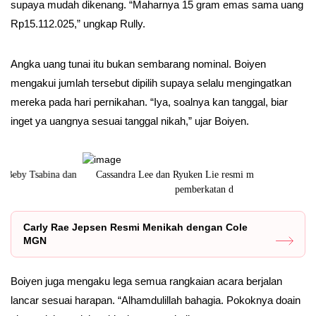
supaya mudah dikenang. “Maharnya 15 gram emas sama uang
Rp15.112.025,” ungkap Rully.
Angka uang tunai itu bukan sembarang nominal. Boiyen
mengakui jumlah tersebut dipilih supaya selalu mengingatkan
mereka pada hari pernikahan. “Iya, soalnya kan tanggal, biar
inget ya uangnya sesuai tanggal nikah,” ujar Boiyen.
an
Cassandra Lee dan Ryuken Lie resmi menikah, prosesi
Selama hampi
pemberkatan d
Carly Rae Jepsen Resmi Menikah dengan Cole
MGN
Boiyen juga mengaku lega semua rangkaian acara berjalan
lancar sesuai harapan. “Alhamdulillah bahagia. Pokoknya doain