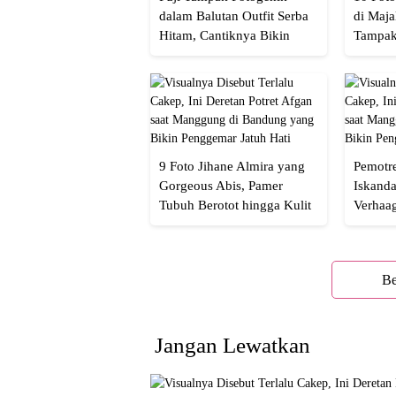
dalam Balutan Outfit Serba
di Maja
Hitam, Cantiknya Bikin
Tampak
Netizen Nyebut!
Menaw
9 Foto Jihane Almira yang
Pemotre
Gorgeous Abis, Pamer
Iskanda
Tubuh Berotot hingga Kulit
Verhaa
yang Glowing Eksotis
Cakep 
Be
Jangan Lewatkan