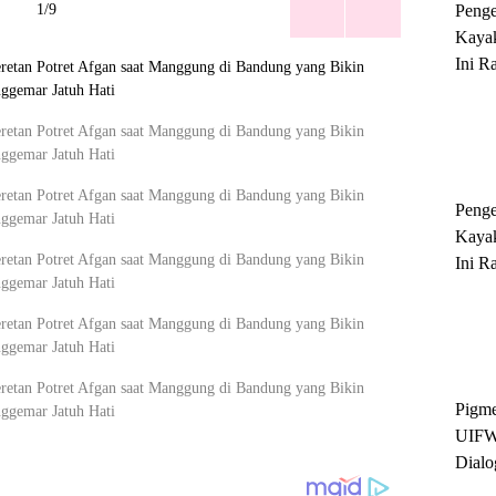
1/9
Peng
Kayak
Ini R
'Ratu
Sukse
Peng
Kayak
Ini R
'Ratu
Sukse
Pigme
UIFW
Dialo
Keber