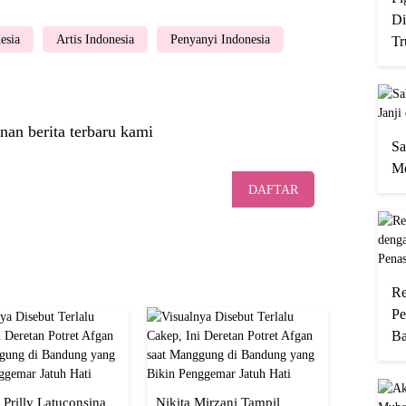
Di
esia
Artis Indonesia
Penyanyi Indonesia
Tr
nan berita terbaru kami
Sa
Me
DAFTAR
Re
Pe
Ba
 Prilly Latuconsina
Nikita Mirzani Tampil