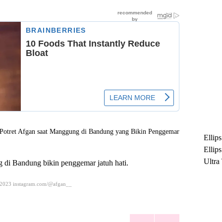
Ellip
Ellip
Ultra
 di Bandung bikin penggemar jatuh hati.
untuk
 2023 instagram.com/@afgan__
Maksi
Ramb