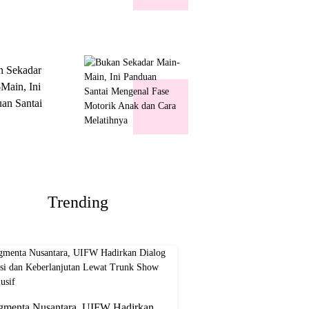
k Show
usif
n Sekadar
Main, Ini
an Santai
nal Fase
ik Anak dan
Melatihnya
Trending
gmenta Nusantara, UIFW Hadirkan