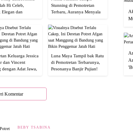
lah Hi Celeb,
Stunning di Pemotretan
Ak
 Elegan dan
Terbaru, Auranya Menyala
an
Banget!
Mu
A
tan Keluarga Jessica
Luna Maya Tampil bak Ratu
An
r dan Vincent
di Pemotretan Terbarunya,
'B
g dengan Adat Jawa,
Pesonanya Banjir Pujian!
Semua!
ri Komentar
BEBY TSABINA