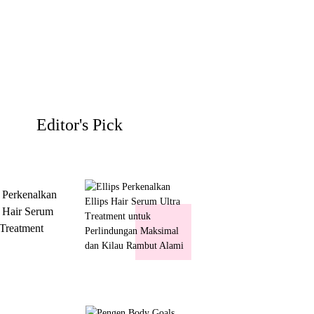
Editor's Pick
s Perkenalkan
s Hair Serum
 Treatment
 Perlindungan
mal dan Kilau
ut Alami