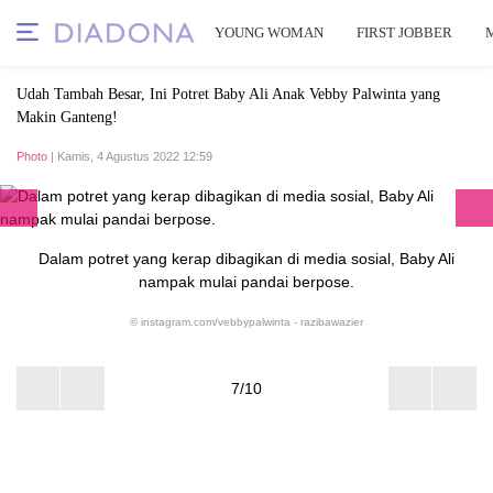
YOUNG WOMAN
FIRST JOBBER
Udah Tambah Besar, Ini Potret Baby Ali Anak Vebby Palwinta yang
Makin Ganteng!
Photo
| Kamis, 4 Agustus 2022 12:59
Dalam potret yang kerap dibagikan di media sosial, Baby Ali
nampak mulai pandai berpose.
© instagram.com/vebbypalwinta - razibawazier
7/10