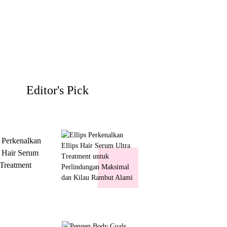
Editor's Pick
s Perkenalkan
s Hair Serum
 Treatment
 Perlindungan
mal dan Kilau
ut Alami