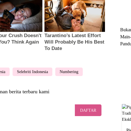
Trun
Ekskl
Buka
Main-
Pandu
Menge
Motor
Cara 
esia
Selebriti Indonesia
Numbering
nan berita terbaru kami
DAFTAR
Pi