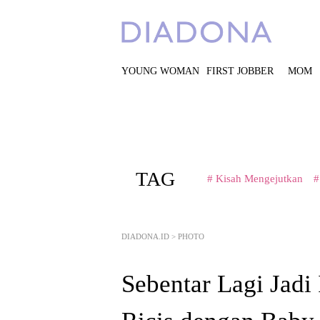
YOUNG WOMAN
FIRST JOBBER
MOM
TAG
# Kisah Mengejutkan
#
DIADONA.ID
>
PHOTO
Sebentar Lagi Jadi 