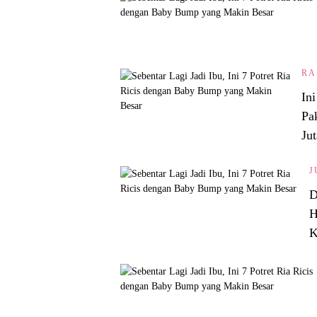
RA
In
Pa
Jut
J
D
H
K