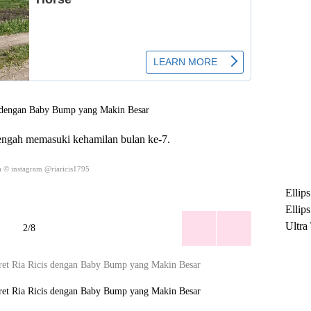
 tengah memasuki kehamilan bulan ke-7.
 © instagram @riaricis1795
Ellip
Ellip
Ultra
2/8
untuk
Maksi
Ramb