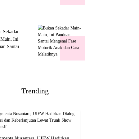
k Show
usif
n Sekadar
Main, Ini
an Santai
nal Fase
ik Anak dan
Melatihnya
Trending
gmenta Nusantara, UIFW Hadirkan