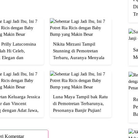
Di
Tr
 Prilly Latuconsina
Nikita Mirzani Tampil
Sa
lah Hi Celeb,
Stunning di Pemotretan
Me
 Elegan dan
Terbaru, Auranya Menyala
an
Banget!
tan Keluarga Jessica
Luna Maya Tampil bak Ratu
Re
r dan Vincent
di Pemotretan Terbarunya,
Pe
g dengan Adat Jawa,
Pesonanya Banjir Pujian!
Ba
Semua!
ri Komentar