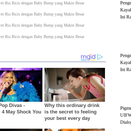
Peng
Kayak
Ini R
'Ratu
Sukse
Peng
Kayak
Ini R
'Ratu
Sukse
Pigme
UIFW
Dialo
Keber