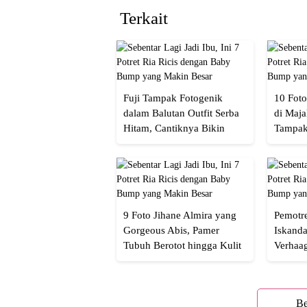
Terkait
Fuji Tampak Fotogenik
10 Foto
dalam Balutan Outfit Serba
di Maja
Hitam, Cantiknya Bikin
Tampak
Netizen Nyebut!
Menaw
9 Foto Jihane Almira yang
Pemotre
Gorgeous Abis, Pamer
Iskanda
Tubuh Berotot hingga Kulit
Verhaa
yang Glowing Eksotis
Cakep 
Be