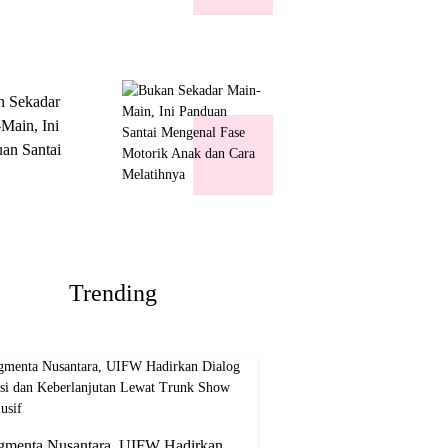
k Show
usif
n Sekadar
Main, Ini
an Santai
nal Fase
ik Anak dan
Melatihnya
Trending
gmenta Nusantara, UIFW Hadirkan