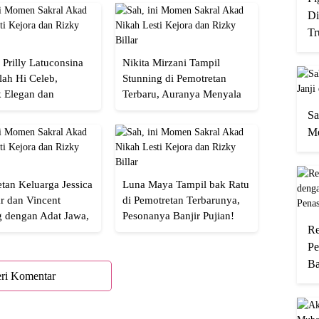
Di
Tr
 Prilly Latuconsina
Nikita Mirzani Tampil
lah Hi Celeb,
Stunning di Pemotretan
 Elegan dan
Terbaru, Auranya Menyala
an
Banget!
Sa
Me
tan Keluarga Jessica
Luna Maya Tampil bak Ratu
r dan Vincent
di Pemotretan Terbarunya,
g dengan Adat Jawa,
Pesonanya Banjir Pujian!
Re
Semua!
Pe
Ba
ri Komentar