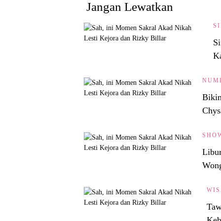
Jangan Lewatkan
S
Si
Ka
NUM
Biki
Chys
SHO
Libu
Wong
WIS
Taw
Keb