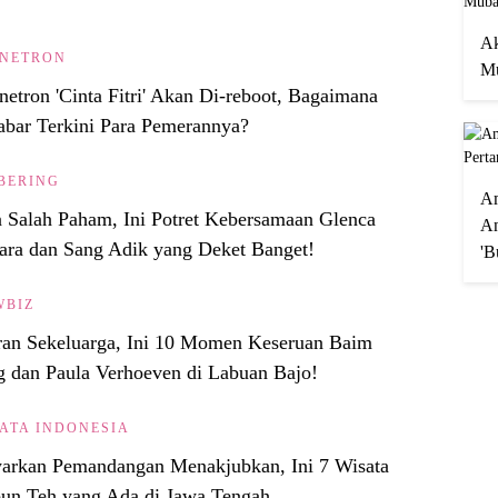
Ak
INETRON
Mu
netron 'Cinta Fitri' Akan Di-reboot, Bagaimana
bar Terkini Para Pemerannya?
BERING
A
n Salah Paham, Ini Potret Kebersamaan Glenca
An
ara dan Sang Adik yang Deket Banget!
'B
WBIZ
ran Sekeluarga, Ini 10 Momen Keseruan Baim
 dan Paula Verhoeven di Labuan Bajo!
ATA INDONESIA
arkan Pemandangan Menakjubkan, Ini 7 Wisata
un Teh yang Ada di Jawa Tengah