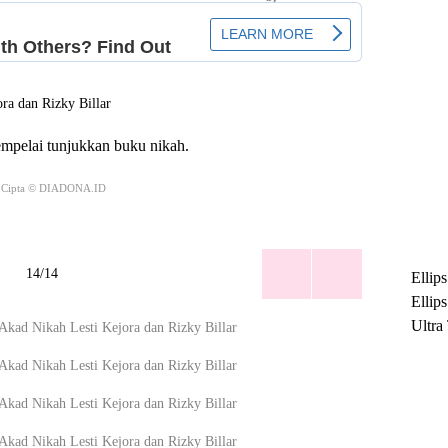
pelai tunjukkan buku nikah.
 Cipta © DIADONA.ID
14/14
Ellip
Ellip
Ultra
untuk
Maksi
Ramb