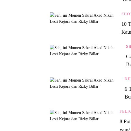
SHO
10 T
Kau
S
Ga
Be
DE
6 
Bu
FELI
8 Pot
yang