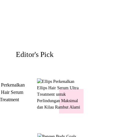
Editor's Pick
s Perkenalkan
s Hair Serum
 Treatment
 Perlindungan
mal dan Kilau
ut Alami