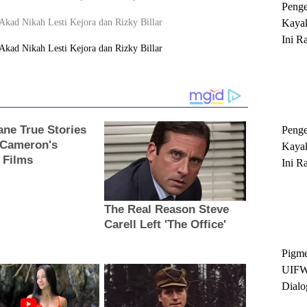
Peng
Kayak
Ini R
'Ratu
Sukse
Peng
Kayak
Ini R
'Ratu
Sukse
Pigme
UIFW
Dialo
Keber