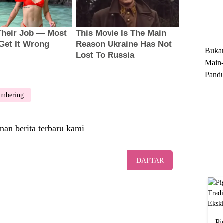
Trun
Ekskl
Buka
Main-
Pandu
Menge
mbering
Motor
Cara 
nan berita terbaru kami
DAFTAR
Pi