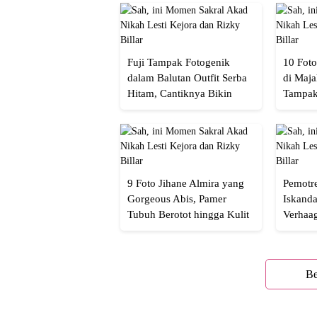
Fuji Tampak Fotogenik
10 Foto
dalam Balutan Outfit Serba
di Maja
Hitam, Cantiknya Bikin
Tampak
Netizen Nyebut!
Menaw
9 Foto Jihane Almira yang
Pemotre
Gorgeous Abis, Pamer
Iskanda
Tubuh Berotot hingga Kulit
Verhaa
yang Glowing Eksotis
Cakep 
Be