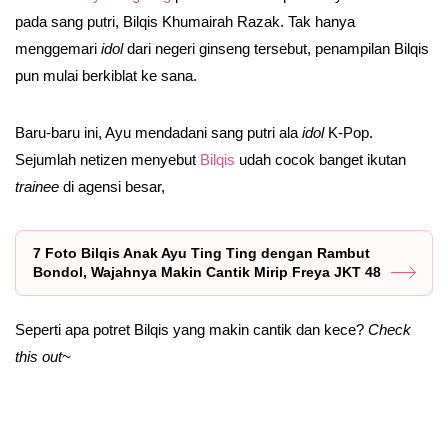
pada sang putri, Bilqis Khumairah Razak. Tak hanya
menggemari
idol
dari negeri ginseng tersebut, penampilan Bilqis
pun mulai berkiblat ke sana.
Baru-baru ini, Ayu mendadani sang putri ala
idol
K-Pop.
Sejumlah netizen menyebut
Bilqis
udah cocok banget ikutan
trainee
di agensi besar,
7 Foto Bilqis Anak Ayu Ting Ting dengan Rambut
Bondol, Wajahnya Makin Cantik Mirip Freya JKT 48
Seperti apa potret Bilqis yang makin cantik dan kece?
Check
this out~