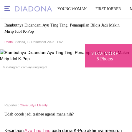
YOUNG WOMAN
FIRST JOBBER
Rambutnya Didandani Ayu Ting Ting, Penampilan Bilqis Jadi Makin
Mirip Idol K-Pop
Photo
| Selasa, 12 Desember 2023 11:52
VIEW MORE
5 Photos
© instagram.com/ayutingting92
Reporter :
Olivia Lidya Elsanty
Udah cocok jadi trainee agensi mana nih?
Kecintaan
Ayu Ting Ting
pada dunia K-Pop akhirnya menurun