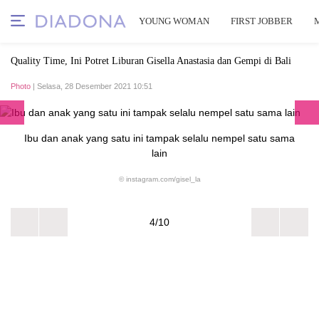
YOUNG WOMAN
FIRST JOBBER
Quality Time, Ini Potret Liburan Gisella Anastasia dan Gempi di Bali
Photo
| Selasa, 28 Desember 2021 10:51
Ibu dan anak yang satu ini tampak selalu nempel satu sama
lain
© instagram.com/gisel_la
4/10