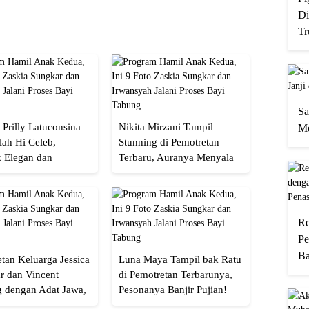
Di
Tr
Sa
 Prilly Latuconsina
Nikita Mirzani Tampil
Me
lah Hi Celeb,
Stunning di Pemotretan
 Elegan dan
Terbaru, Auranya Menyala
an
Banget!
Re
Pe
Ba
tan Keluarga Jessica
Luna Maya Tampil bak Ratu
r dan Vincent
di Pemotretan Terbarunya,
g dengan Adat Jawa,
Pesonanya Banjir Pujian!
Semua!