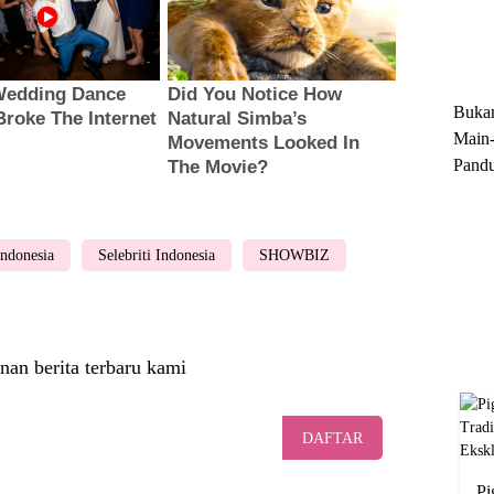
Trun
Ekskl
Buka
Main-
Pandu
Menge
Motor
Cara 
Indonesia
Selebriti Indonesia
SHOWBIZ
nan berita terbaru kami
DAFTAR
Pi