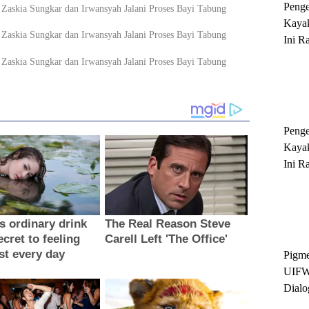
Peng
Kayak
Ini R
'Ratu
Sukse
Peng
Kayak
Ini R
'Ratu
Sukse
Pigme
UIFW
Dialo
Keber