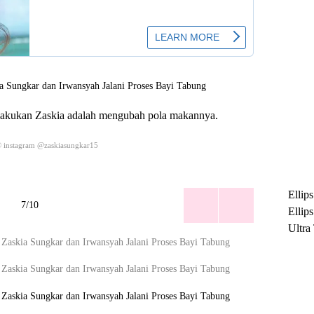
ilakukan Zaskia adalah mengubah pola makannya.
© instagram @zaskiasungkar15
Ellip
7/10
Ellip
Ultra
untuk
Maksi
Ramb