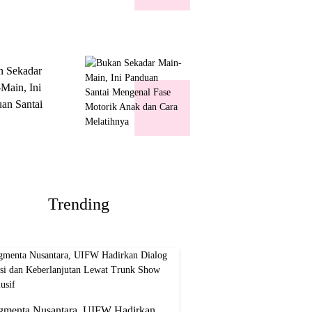
k Show
usif
n Sekadar
Main, Ini
an Santai
nal Fase
ik Anak dan
Melatihnya
Trending
gmenta Nusantara, UIFW Hadirkan