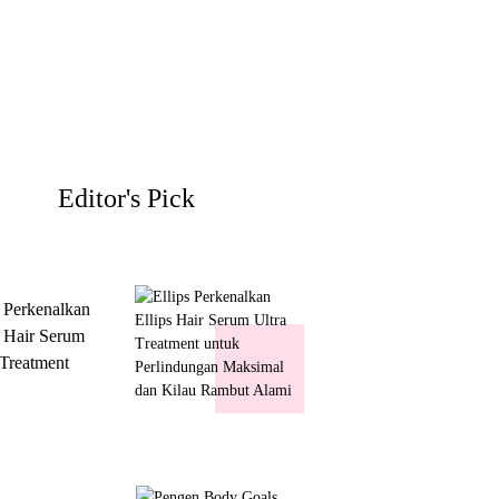
Editor's Pick
s Perkenalkan
s Hair Serum
 Treatment
 Perlindungan
mal dan Kilau
ut Alami