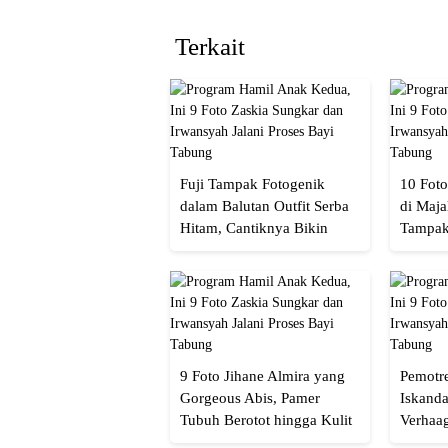
Terkait
Fuji Tampak Fotogenik
10 Foto
dalam Balutan Outfit Serba
di Maja
Hitam, Cantiknya Bikin
Tampak
Netizen Nyebut!
Menaw
9 Foto Jihane Almira yang
Pemotre
Gorgeous Abis, Pamer
Iskanda
Tubuh Berotot hingga Kulit
Verhaa
yang Glowing Eksotis
Cakep 