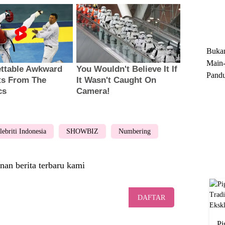
Trun
Ekskl
Buka
Main-
Pandu
Menge
Motor
Cara 
lebriti Indonesia
SHOWBIZ
Numbering
nan berita terbaru kami
DAFTAR
Pi