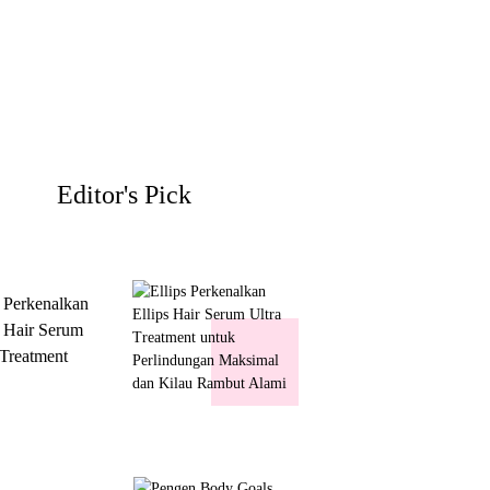
Editor's Pick
s Perkenalkan
s Hair Serum
 Treatment
 Perlindungan
mal dan Kilau
ut Alami