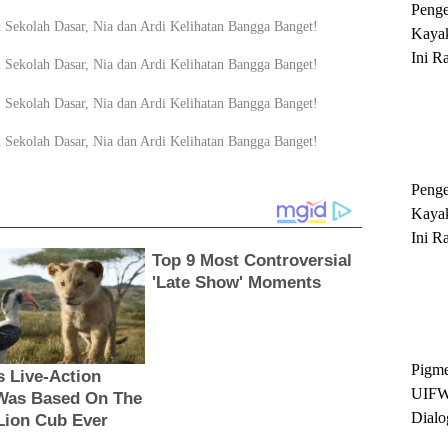
Peng
Kayak
Ini R
'Ratu
Sukse
Peng
Kayak
Ini R
'Ratu
Sukse
Pigme
UIFW
Dialo
Keber