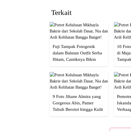
Terkait
Fuji Tampak Fotogenik
10 Foto
dalam Balutan Outfit Serba
di Maja
Hitam, Cantiknya Bikin
Tampak
Netizen Nyebut!
Menaw
9 Foto Jihane Almira yang
Pemotre
Gorgeous Abis, Pamer
Iskanda
Tubuh Berotot hingga Kulit
Verhaa
yang Glowing Eksotis
Cakep 