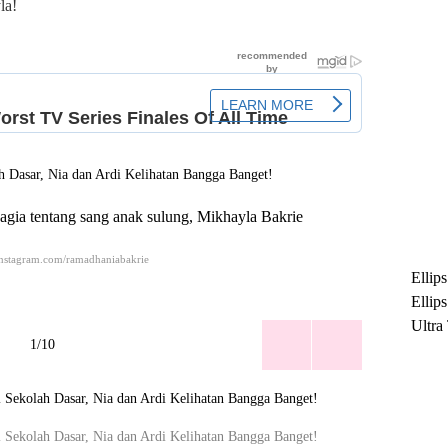
la!
gia tentang sang anak sulung, Mikhayla Bakrie
instagram.com/ramadhaniabakrie
Ellip
Ellip
Ultra
1/10
untuk
Maksi
Ramb