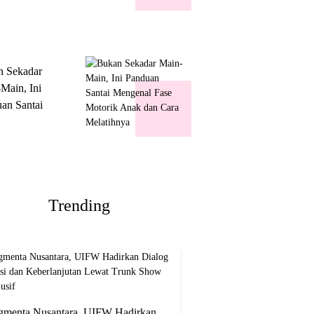
k Show
usif
n Sekadar
Main, Ini
an Santai
nal Fase
ik Anak dan
Melatihnya
Trending
gmenta Nusantara, UIFW Hadirkan