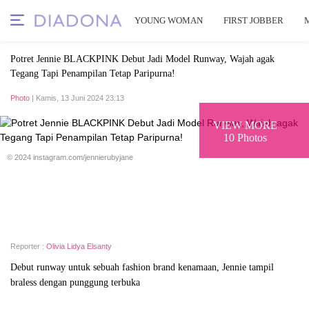
YOUNG WOMAN
FIRST JOBBER
Potret Jennie BLACKPINK Debut Jadi Model Runway, Wajah agak
Tegang Tapi Penampilan Tetap Paripurna!
Photo
| Kamis, 13 Juni 2024 23:13
VIEW MORE
10 Photos
© 2024 instagram.com/jennierubyjane
Reporter :
Olivia Lidya Elsanty
Debut runway untuk sebuah fashion brand kenamaan, Jennie tampil
braless dengan punggung terbuka