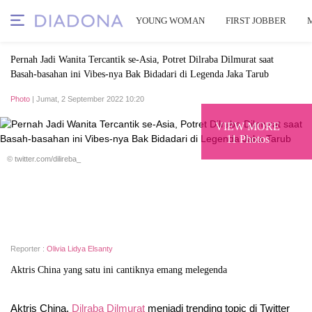
YOUNG WOMAN
FIRST JOBBER
Pernah Jadi Wanita Tercantik se-Asia, Potret Dilraba Dilmurat saat
Basah-basahan ini Vibes-nya Bak Bidadari di Legenda Jaka Tarub
Photo
| Jumat, 2 September 2022 10:20
VIEW MORE
11 Photos
© twitter.com/dilireba_
Reporter :
Olivia Lidya Elsanty
Aktris China yang satu ini cantiknya emang melegenda
Aktris China,
Dilraba Dilmurat
menjadi trending topic di Twitter