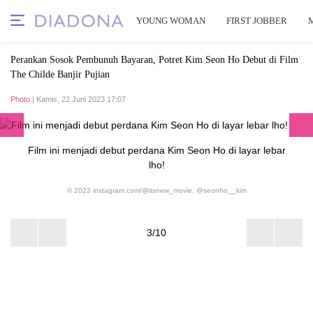
YOUNG WOMAN
FIRST JOBBER
Perankan Sosok Pembunuh Bayaran, Potret Kim Seon Ho Debut di Film
The Childe Banjir Pujian
Photo
| Kamis, 22 Juni 2023 17:07
Film ini menjadi debut perdana Kim Seon Ho di layar lebar
lho!
© 2023 instagram.com/@itsnew_movie, @seonho__kim
3/10