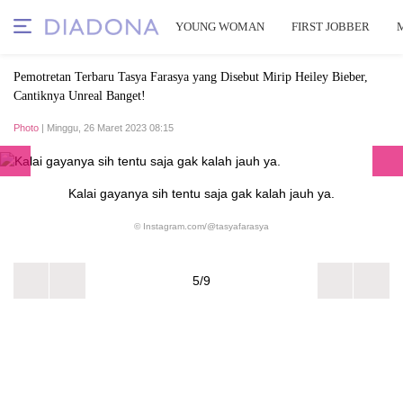
YOUNG WOMAN
FIRST JOBBER
Pemotretan Terbaru Tasya Farasya yang Disebut Mirip Heiley Bieber,
Cantiknya Unreal Banget!
Photo
| Minggu, 26 Maret 2023 08:15
Kalai gayanya sih tentu saja gak kalah jauh ya.
© Instagram.com/@tasyafarasya
5/9