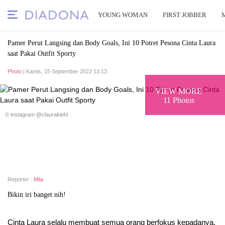
YOUNG WOMAN
FIRST JOBBER
Pamer Perut Langsing dan Body Goals, Ini 10 Potret Pesona Cinta Laura
saat Pakai Outfit Sporty
Photo
| Kamis, 15 September 2022 13:13
VIEW MORE
11 Photos
© instagram @claurakiehl
Reporter :
Mila
Bikin iri banget nih!
Cinta Laura selalu membuat semua orang berfokus kepadanya.