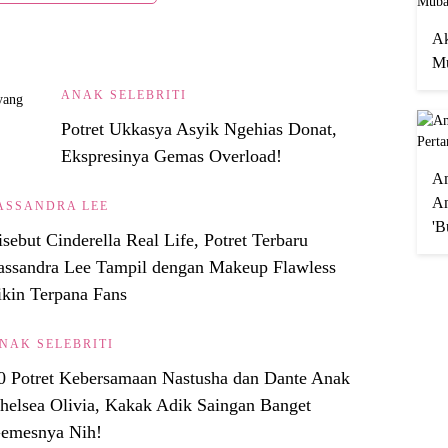
Ak
Mu
ANAK SELEBRITI
Potret Ukkasya Asyik Ngehias Donat,
Ekspresinya Gemas Overload!
A
An
ASSANDRA LEE
'B
sebut Cinderella Real Life, Potret Terbaru
assandra Lee Tampil dengan Makeup Flawless
ikin Terpana Fans
NAK SELEBRITI
0 Potret Kebersamaan Nastusha dan Dante Anak
helsea Olivia, Kakak Adik Saingan Banget
emesnya Nih!