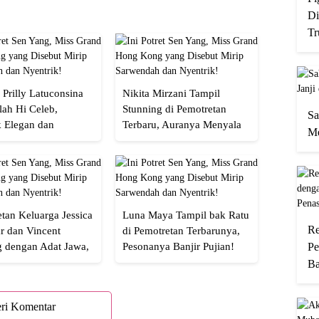
Di
Tr
 Prilly Latuconsina
Nikita Mirzani Tampil
lah Hi Celeb,
Stunning di Pemotretan
Sa
 Elegan dan
Terbaru, Auranya Menyala
Me
an
Banget!
tan Keluarga Jessica
Luna Maya Tampil bak Ratu
Re
r dan Vincent
di Pemotretan Terbarunya,
g dengan Adat Jawa,
Pesonanya Banjir Pujian!
Pe
Semua!
Ba
ri Komentar