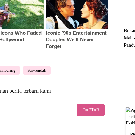
Trun
Ekskl
Buka
Main-
Pandu
Menge
Motor
Cara 
umbering
Sarwendah
nan berita terbaru kami
DAFTAR
Pi