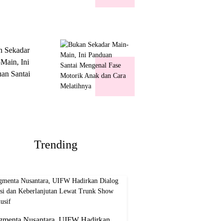
k Show
usif
n Sekadar
Main, Ini
an Santai
nal Fase
ik Anak dan
Melatihnya
Trending
gmenta Nusantara, UIFW Hadirkan