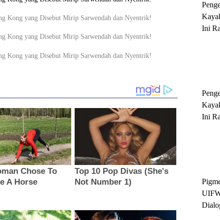
Peng
Kayak
Ini R
'Ratu
Sukse
Peng
Kayak
Ini R
'Ratu
Sukse
Pigme
UIFW
Dialo
Keber