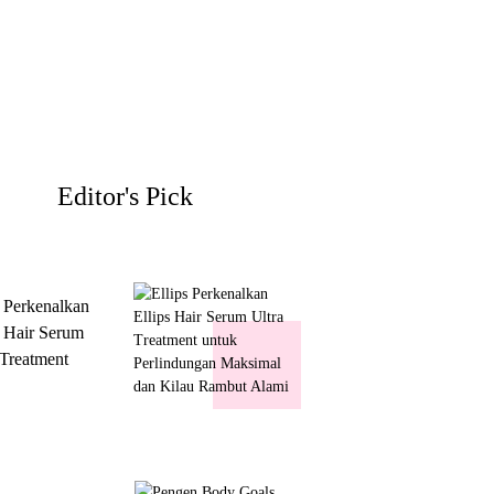
Editor's Pick
s Perkenalkan
s Hair Serum
 Treatment
 Perlindungan
mal dan Kilau
ut Alami