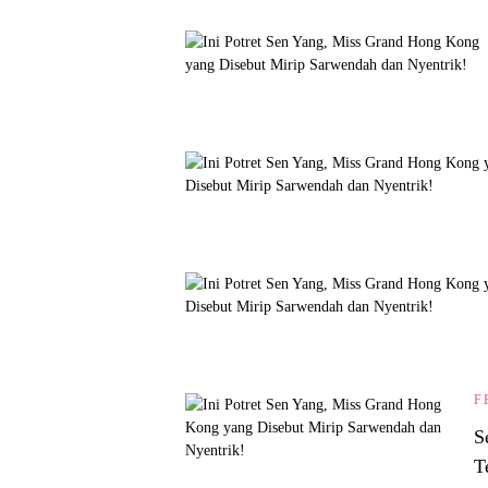
F
S
T