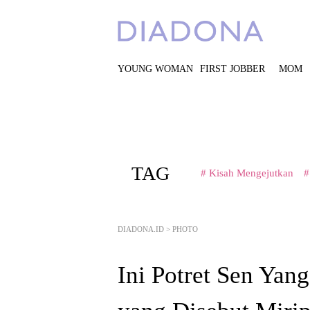
YOUNG WOMAN
FIRST JOBBER
MOM
TAG
# Kisah Mengejutkan
#
DIADONA.ID
>
PHOTO
Ini Potret Sen Ya