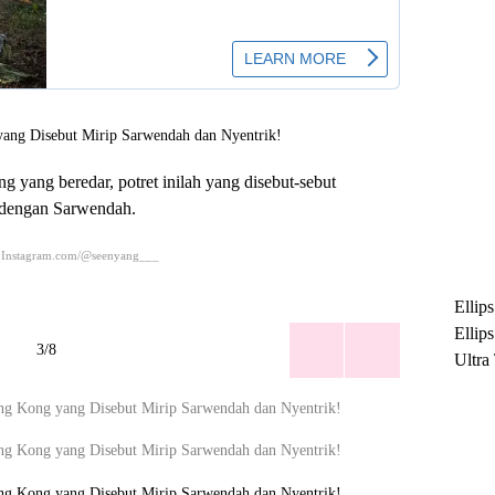
 yang beredar, potret inilah yang disebut-sebut
 dengan Sarwendah.
 Instagram.com/@seenyang___
Ellip
Ellip
3/8
Ultra
untuk
Maksi
Ramb