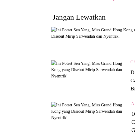
Jangan Lewatkan
C
Di
C
B
A
1
C
G