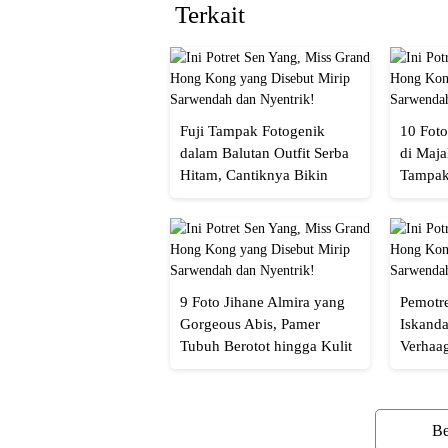
Terkait
Fuji Tampak Fotogenik
10 Foto
dalam Balutan Outfit Serba
di Maja
Hitam, Cantiknya Bikin
Tampak
Netizen Nyebut!
Menaw
9 Foto Jihane Almira yang
Pemotre
Gorgeous Abis, Pamer
Iskanda
Tubuh Berotot hingga Kulit
Verhaa
yang Glowing Eksotis
Cakep 
Be