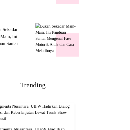
k Show
usif
n Sekadar
Main, Ini
an Santai
nal Fase
ik Anak dan
Melatihnya
Trending
gmenta Nusantara, UIFW Hadirkan