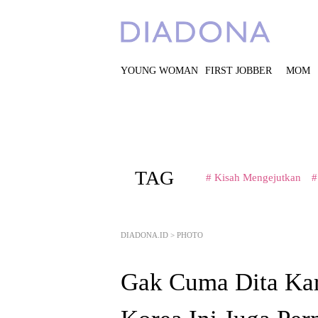
YOUNG WOMAN
FIRST JOBBER
MOM
TAG
# Kisah Mengejutkan
#
DIADONA.ID
>
PHOTO
Gak Cuma Dita Kar