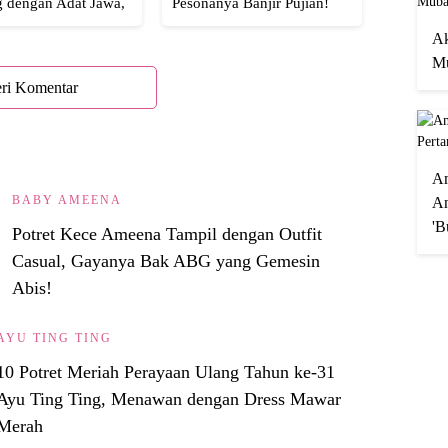
g dengan Adat Jawa,
Pesonanya Banjir Pujian!
Semua!
Ak
Mu
ri Komentar
A
BABY AMEENA
An
'B
Potret Kece Ameena Tampil dengan Outfit
Casual, Gayanya Bak ABG yang Gemesin
Abis!
AYU TING TING
10 Potret Meriah Perayaan Ulang Tahun ke-31
Ayu Ting Ting, Menawan dengan Dress Mawar
Merah