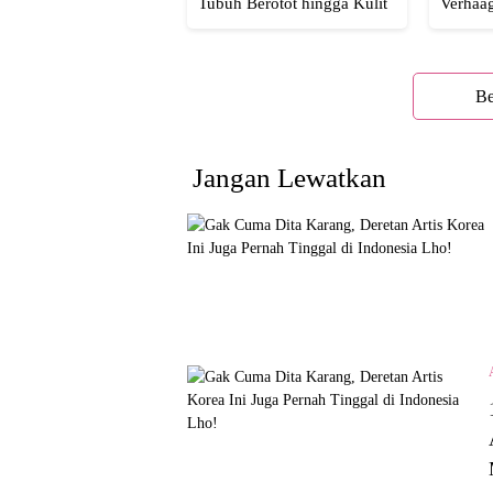
Tubuh Berotot hingga Kulit
Verhaa
yang Glowing Eksotis
Cakep 
Be
Jangan Lewatkan