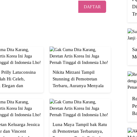
Di
DAFTAR
Tr
Sa
Me
 Prilly Latuconsina
Nikita Mirzani Tampil
lah Hi Celeb,
Stunning di Pemotretan
 Elegan dan
Terbaru, Auranya Menyala
an
Banget!
Re
Pe
Ba
tan Keluarga Jessica
Luna Maya Tampil bak Ratu
r dan Vincent
di Pemotretan Terbarunya,