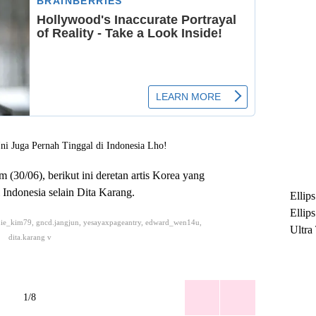
 (30/06), berikut ini deretan artis Korea yang
i Indonesia selain Dita Karang.
Ellip
Ellip
nie_kim79, gncd.jangjun, yesayaxpageantry, edward_wen14u,
Ultra
dita.karang v
untuk
Maksi
Ramb
1/8