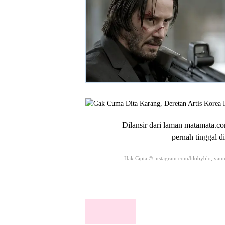
Dilansir dari laman matamata.com
pernah tinggal d
Hak Cipta © instagram.com/blobyblo, yan