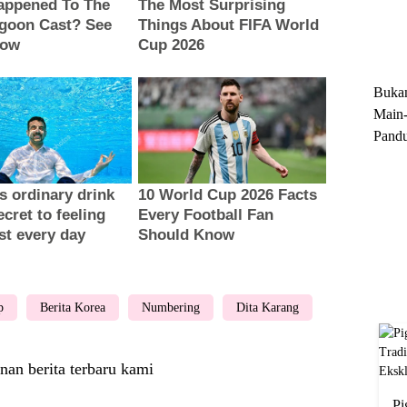
Trun
Ekskl
Buka
Main-
Pandu
Menge
Motor
Cara 
p
Berita Korea
Numbering
Dita Karang
nan berita terbaru kami
Pi