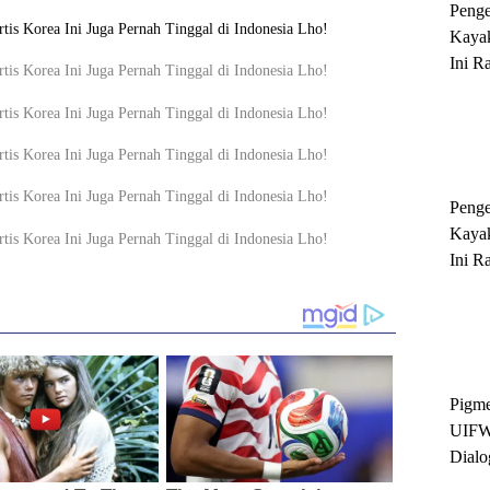
Peng
Kayak
Ini R
'Ratu
Sukse
Peng
Kayak
Ini R
'Ratu
Sukse
Pigme
UIFW
Dialo
Keber