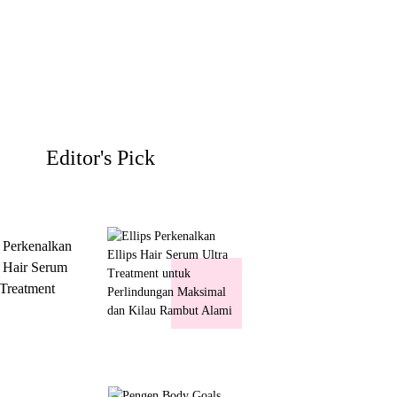
Editor's Pick
s Perkenalkan
s Hair Serum
 Treatment
 Perlindungan
mal dan Kilau
ut Alami