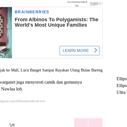
Ellip
 warganet juga menyoroti cantik dan gemasnya
Ellip
Nawlaa loh.
Ultra
untuk
stagram.com/@dewiperssikreal.new
Maksi
Ramb
5/8