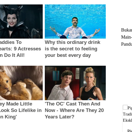
Trun
Ekskl
Buka
Main-
Pandu
Menge
Motor
Cara 
Pi