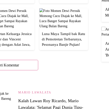
an
Banget!
Ak
Mu
tan Keluarga Jessica
Luna Maya Tampil bak Ratu
r dan Vincent
di Pemotretan Terbarunya,
A
g dengan Adat Jawa,
Pesonanya Banjir Pujian!
An
Semua!
'B
ri Komentar
MARIO LAWALATA
Kalah Lawan Roy Ricardo, Mario
Lawalata: 'Selamat Pagi Dunia Tipu-