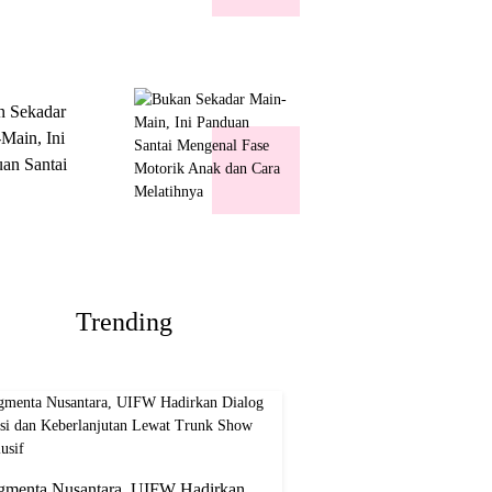
k Show
usif
n Sekadar
Main, Ini
an Santai
nal Fase
ik Anak dan
Melatihnya
Trending
gmenta Nusantara, UIFW Hadirkan