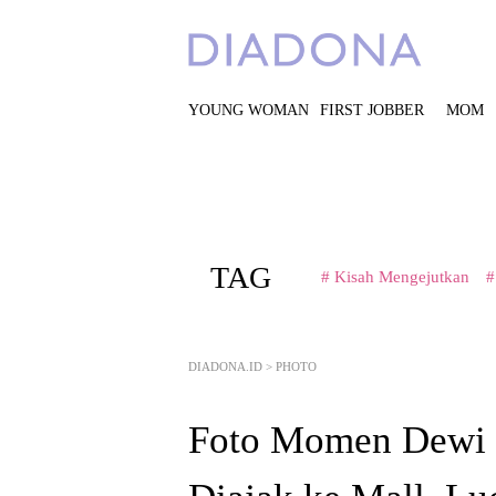
YOUNG WOMAN
FIRST JOBBER
MOM
TAG
# Kisah Mengejutkan
#
DIADONA.ID
>
PHOTO
Foto Momen Dewi 