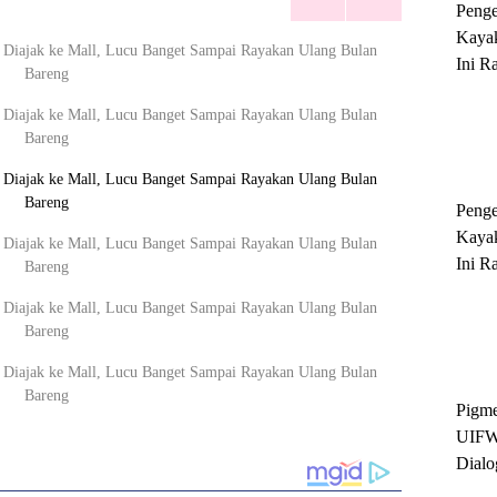
Peng
Kayak
Ini R
'Ratu
Sukse
Peng
Kayak
Ini R
'Ratu
Sukse
Pigme
UIFW
Dialo
Keber