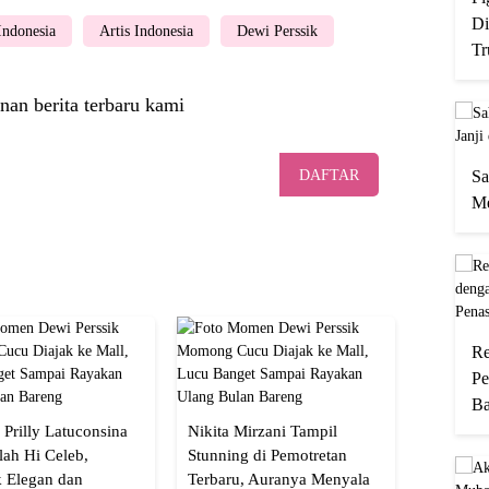
Di
 Indonesia
Artis Indonesia
Dewi Perssik
Tr
nan berita terbaru kami
Sa
DAFTAR
Me
Re
Pe
Ba
 Prilly Latuconsina
Nikita Mirzani Tampil
lah Hi Celeb,
Stunning di Pemotretan
 Elegan dan
Terbaru, Auranya Menyala