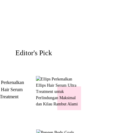
Editor's Pick
s Perkenalkan
s Hair Serum
 Treatment
 Perlindungan
mal dan Kilau
ut Alami