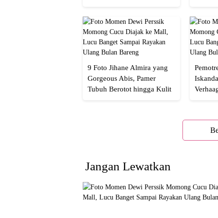
Netizen Nyebut!
Menaw
9 Foto Jihane Almira yang
Pemotre
Gorgeous Abis, Pamer
Iskanda
Tubuh Berotot hingga Kulit
Verhaa
yang Glowing Eksotis
Cakep 
Be
Jangan Lewatkan