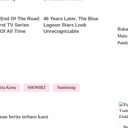
Trun
Ekskl
Buka
Main-
Pandu
Menge
Motor
Cara 
rita Korea
SHOWBIZ
Numbering
nan berita terbaru kami
Pi