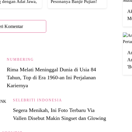
g dengan Adat Jawa,
Pesonanya Banjir Pujian!
Semua!
Ak
Mu
ri Komentar
A
An
NUMBERING
'B
Rima Melati Meninggal Dunia di Usia 84
Tahun, Top di Era 1960-an Ini Perjalanan
Kariernya
SELEBRITI INDONESIA
Segera Menikah, Ini Foto Terbaru Via
Vallen Disebut Makin Singset dan Glowing