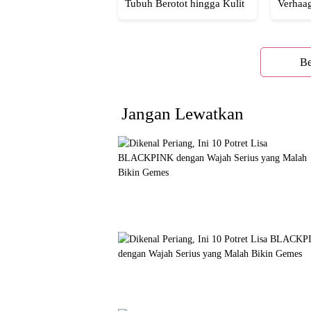
Tubuh Berotot hingga Kulit
Verhaa
yang Glowing Eksotis
Cakep 
Be
Jangan Lewatkan