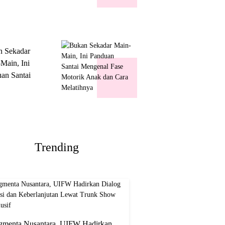
k Show
usif
n Sekadar
Main, Ini
an Santai
nal Fase
ik Anak dan
Melatihnya
Trending
gmenta Nusantara, UIFW Hadirkan