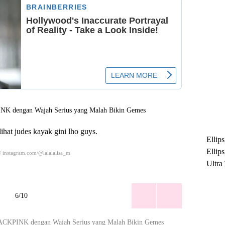
lihat judes kayak gini lho guys.
Ellip
Ellip
 instagram.com/@lalalalisa_m
Ultra
untuk
Maksi
6/10
Ramb