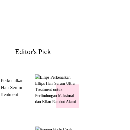
Editor's Pick
s Perkenalkan
s Hair Serum
 Treatment
 Perlindungan
mal dan Kilau
ut Alami