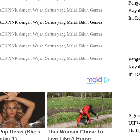
Peng
Kayak
Ini R
'Ratu
Sukse
Peng
Kayak
Ini R
'Ratu
Sukse
Pigme
UIFW
Dialo
Keber