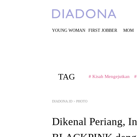
YOUNG WOMAN
FIRST JOBBER
MOM
TAG
# Kisah Mengejutkan
#
DIADONA.ID
>
PHOTO
Dikenal Periang, In