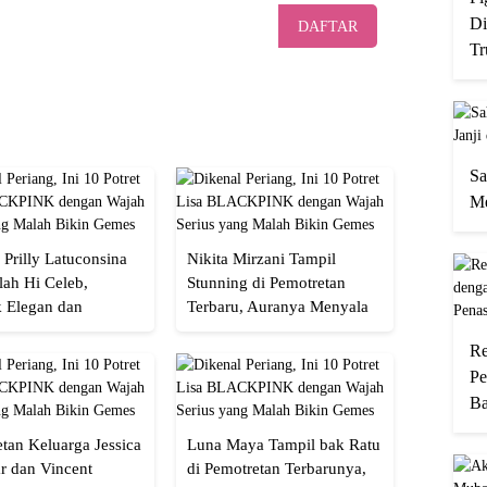
Di
DAFTAR
Tr
Sa
Me
 Prilly Latuconsina
Nikita Mirzani Tampil
lah Hi Celeb,
Stunning di Pemotretan
 Elegan dan
Terbaru, Auranya Menyala
an
Banget!
Re
Pe
Ba
tan Keluarga Jessica
Luna Maya Tampil bak Ratu
r dan Vincent
di Pemotretan Terbarunya,