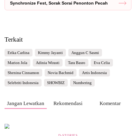
Synchronize Fest, Sorak Sorai Penonton Pecah
Terkait
Erika Carlina
Kimmy Jayanti
Anggun C Sasmi
Marion Jola
Adinia Wirasti
Tara Basro
Eva Celia
Shenina Cinnamon
Novia Bachmid
Artis Indonesia
Selebriti Indonesia
SHOWBIZ
Numbering
Jangan Lewatkan
Rekomendasi
Komentar
D-STORIES