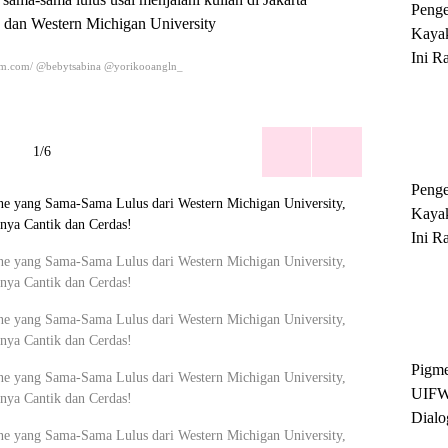
Peng
e dan Western Michigan University
Kayak
Ini R
ram.com/ @bebytsabina @yorikooangln_
'Ratu
Sukse
1/6
Peng
Kayak
Ini R
'Ratu
Sukse
Pigme
UIFW
Dialo
Keber