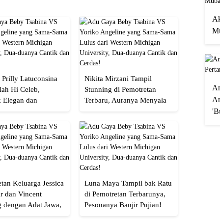
Ak
Mu
 Prilly Latuconsina
Nikita Mirzani Tampil
A
lah Hi Celeb,
Stunning di Pemotretan
An
 Elegan dan
Terbaru, Auranya Menyala
an
Banget!
'B
tan Keluarga Jessica
Luna Maya Tampil bak Ratu
r dan Vincent
di Pemotretan Terbarunya,
g dengan Adat Jawa,
Pesonanya Banjir Pujian!
Semua!