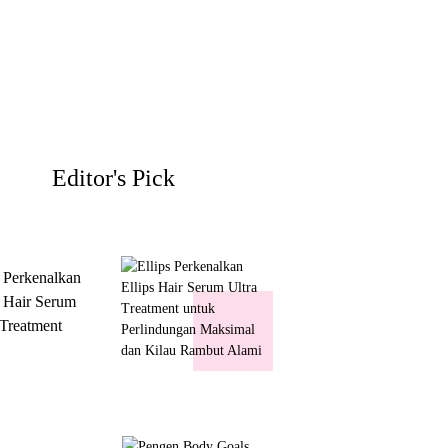
Editor's Pick
s Perkenalkan
s Hair Serum
 Treatment
 Perlindungan
mal dan Kilau
ut Alami