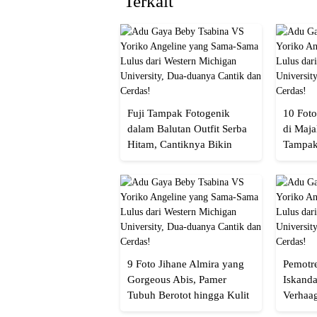
Terkait
Fuji Tampak Fotogenik
10 Foto
dalam Balutan Outfit Serba
di Maja
Hitam, Cantiknya Bikin
Tampak
Netizen Nyebut!
Menaw
9 Foto Jihane Almira yang
Pemotre
Gorgeous Abis, Pamer
Iskanda
Tubuh Berotot hingga Kulit
Verhaa
yang Glowing Eksotis
Cakep 