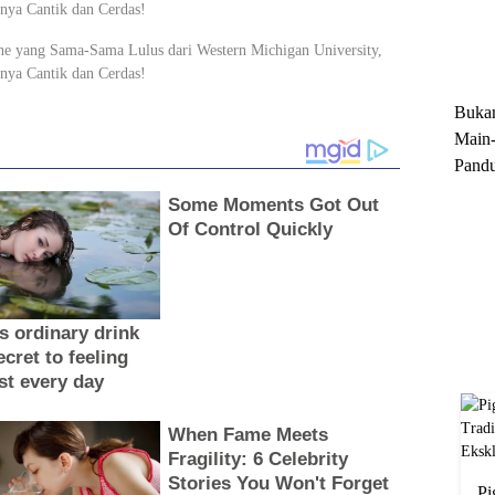
Trun
Ekskl
Buka
Main-
Pandu
Menge
Motor
Cara 
Pi