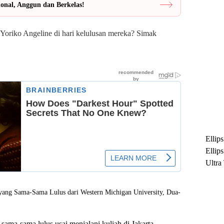
ional, Anggun dan Berkelas!
n Yoriko Angeline di hari kelulusan mereka? Simak
Ellip
Ellip
Ultra
untuk
Maksi
Ramb
ama-sama lulus usai menjalani kuliah di Jakarta