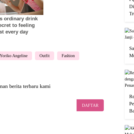
Di
Tr
Sa
Me
Yoriko Angeline
Outfit
Fashion
nan berita terbaru kami
Re
Pe
DAFTAR
Ba