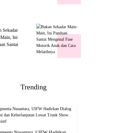
k Show
usif
n Sekadar
Main, Ini
an Santai
nal Fase
ik Anak dan
Melatihnya
Trending
gmenta Nusantara, UIFW Hadirkan