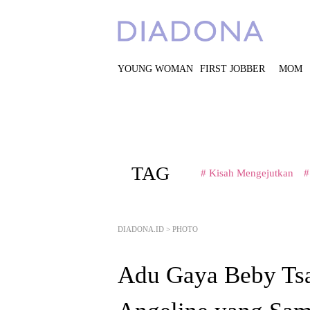
YOUNG WOMAN
FIRST JOBBER
MOM
TAG
# Kisah Mengejutkan
#
DIADONA.ID
>
PHOTO
Adu Gaya Beby Tsa