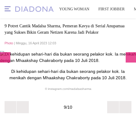
YOUNG WOMAN
FIRST JOBBER
9 Potret Cantik Madalsa Sharma, Pemeran Kavya di Serial Anupamaa
yang Sukses Bikin Geram Netizen Karena Jadi Pelakor
Photo
| Minggu, 16 April 2023 12:03
Di kehidupan sehari-hari dia bukan seorang pelakor kok. Ia
menikah dengan Mhaakshay Chakraborty pada 10 Juli 2018.
© instagram.com/madalsasharma
9/10