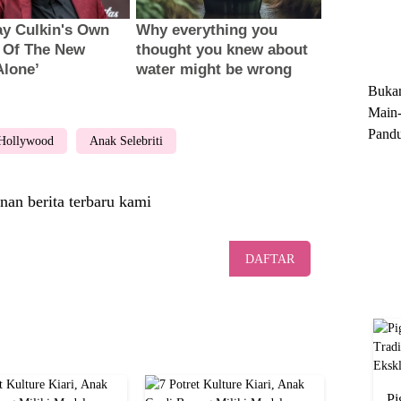
Trun
Ekskl
Buka
Main-
Pandu
 Hollywood
Anak Selebriti
Menge
Motor
Cara 
nan berita terbaru kami
DAFTAR
Pi