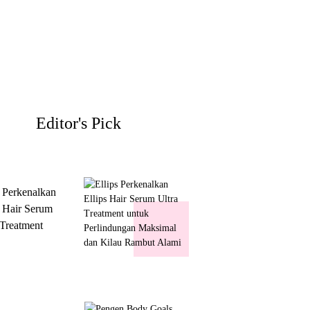
Editor's Pick
s Perkenalkan
s Hair Serum
 Treatment
 Perlindungan
mal dan Kilau
ut Alami