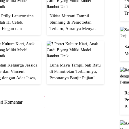
Di
Tr
 Prilly Latuconsina
Nikita Mirzani Tampil
lah Hi Celeb,
Stunning di Pemotretan
 Elegan dan
Terbaru, Auranya Menyala
an
Banget!
Sa
Me
tan Keluarga Jessica
Luna Maya Tampil bak Ratu
r dan Vincent
di Pemotretan Terbarunya,
g dengan Adat Jawa,
Pesonanya Banjir Pujian!
Semua!
Re
Pe
ri Komentar
Ba