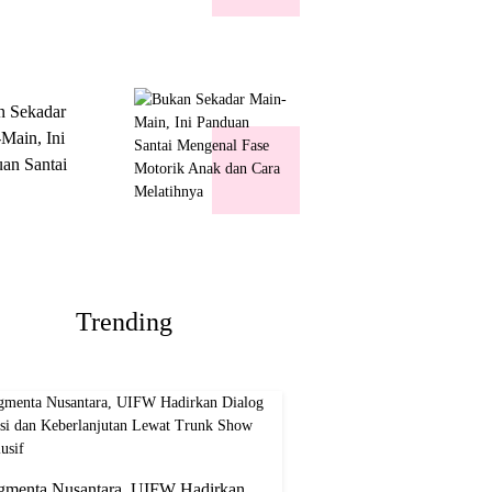
k Show
usif
n Sekadar
Main, Ini
an Santai
nal Fase
ik Anak dan
Melatihnya
Trending
gmenta Nusantara, UIFW Hadirkan