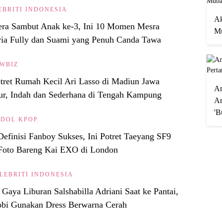
EBRITI INDONESIA
Ak
era Sambut Anak ke-3, Ini 10 Momen Mesra
Mu
via Fully dan Suami yang Penuh Canda Tawa
WBIZ
tret Rumah Kecil Ari Lasso di Madiun Jawa
A
ur, Indah dan Sederhana di Tengah Kampung
An
'B
IDOL KPOP
Definisi Fanboy Sukses, Ini Potret Taeyang SF9
Foto Bareng Kai EXO di London
LEBRITI INDONESIA
 Gaya Liburan Salshabilla Adriani Saat ke Pantai,
bi Gunakan Dress Berwarna Cerah