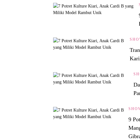
SHO
Tran
Kari
SH
Da
Pa
SHO
9 Po
Mang
Gibr