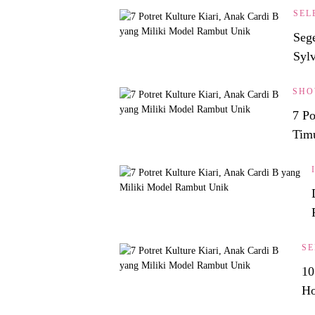
SEL
Seg
Syl
SHO
7 Po
Tim
SE
10
Ho