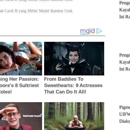
Peng
Kayak
Ini R
'Ratu
Sukse
Peng
Kayak
Ini R
'Ratu
Sukse
Pigme
UIFW
Dialo
Keber