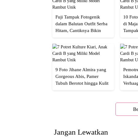
Fuji Tampak Fotogenik
10 Foto
dalam Balutan Outfit Serba
di Maja
Hitam, Cantiknya Bikin
Tampak
Netizen Nyebut!
Menaw
9 Foto Jihane Almira yang
Pemotre
Gorgeous Abis, Pamer
Iskanda
Tubuh Berotot hingga Kulit
Verhaa
yang Glowing Eksotis
Cakep 
Be
Jangan Lewatkan