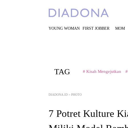
YOUNG WOMAN
FIRST JOBBER
MOM
TAG
# Kisah Mengejutkan
#
DIADONA.ID
>
PHOTO
7 Potret Kulture K