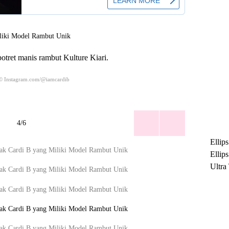
potret manis rambut Kulture Kiari.
 © Instagram.com/@iamcardib
4/6
Ellip
Ellip
Ultra
untuk
Maksi
Ramb