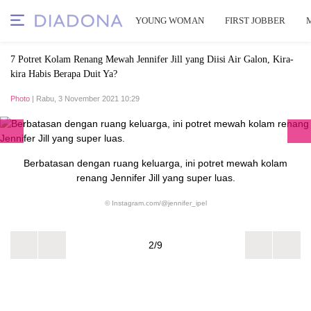
YOUNG WOMAN
FIRST JOBBER
7 Potret Kolam Renang Mewah Jennifer Jill yang Diisi Air Galon, Kira-
kira Habis Berapa Duit Ya?
Photo
| Rabu, 3 November 2021 10:29
Berbatasan dengan ruang keluarga, ini potret mewah kolam
renang Jennifer Jill yang super luas.
© Instagram.com/@jennifer_ipel
2/9