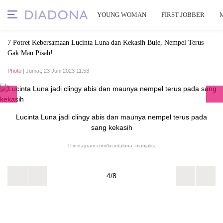
YOUNG WOMAN
FIRST JOBBER
7 Potret Kebersamaan Lucinta Luna dan Kekasih Bule, Nempel Terus
Gak Mau Pisah!
Photo
| Jumat, 23 Juni 2023 11:53
Lucinta Luna jadi clingy abis dan maunya nempel terus pada
sang kekasih
© instagram.com/lucintaluna_manjalita
4/8