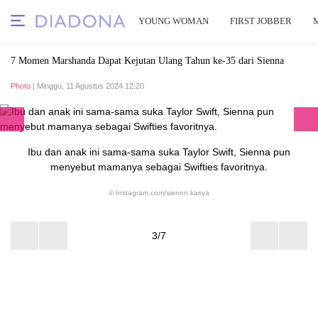
YOUNG WOMAN
FIRST JOBBER
7 Momen Marshanda Dapat Kejutan Ulang Tahun ke-35 dari Sienna
Photo
| Minggu, 11 Agustus 2024 12:20
Ibu dan anak ini sama-sama suka Taylor Swift, Sienna pun
menyebut mamanya sebagai Swifties favoritnya.
© Instagram.com/siennn.kasya
3/7