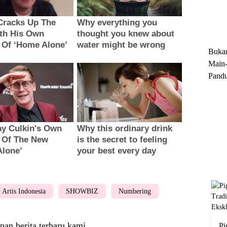
Trun
Ekskl
Buka
Main-
Pandu
Menge
Motor
Cara 
Artis Indonesia
SHOWBIZ
Numbering
nan berita terbaru kami
Pi