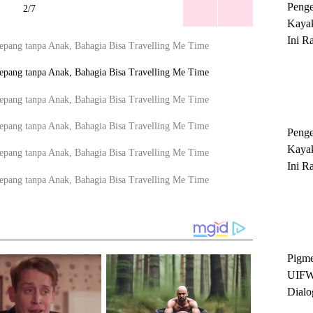
Peng
2/7
Kayak
Ini R
'Ratu
Sukse
Peng
Kayak
Ini R
'Ratu
Sukse
Pigme
UIFW
Dialo
Keber