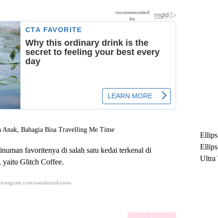
Ellip
Ellip
inuman favoritenya di salah satu kedai terkenal di
Ultra
 yaitu Glitch Coffee.
untuk
Maksi
Instagram.com/natasharizkynew
Ramb