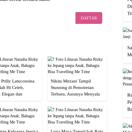
Di
Tr
DAFTAR
Sa
Me
 Prilly Latuconsina
Nikita Mirzani Tampil
lah Hi Celeb,
Stunning di Pemotretan
 Elegan dan
Terbaru, Auranya Menyala
Re
an
Banget!
Pe
Ba
tan Keluarga Jessica
Luna Maya Tampil bak Ratu