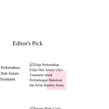
Editor's Pick
s Perkenalkan
s Hair Serum
 Treatment
 Perlindungan
mal dan Kilau
ut Alami