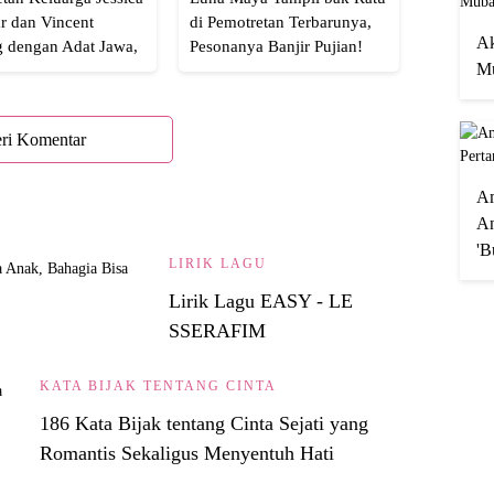
r dan Vincent
di Pemotretan Terbarunya,
Ak
g dengan Adat Jawa,
Pesonanya Banjir Pujian!
Mu
Semua!
ri Komentar
A
An
'B
LIRIK LAGU
Lirik Lagu EASY - LE
SSERAFIM
KATA BIJAK TENTANG CINTA
186 Kata Bijak tentang Cinta Sejati yang
Romantis Sekaligus Menyentuh Hati