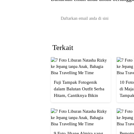
Terkait
Fuji Tampak Fotogenik
10 Foto
dalam Balutan Outfit Serba
di Maja
Hitam, Cantiknya Bikin
Tampak
Netizen Nyebut!
Menaw
9 Foto Jihane Almira yang
Pemotre