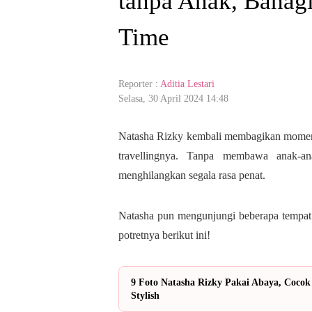
tanpa Anak, Bahagi
Time
Reporter :
Aditia Lestari
Selasa, 30 April 2024 14:48
Natasha Rizky kembali membagikan momen li
travellingnya. Tanpa membawa anak-
menghilangkan segala rasa penat.
Natasha pun mengunjungi beberapa tempat p
potretnya berikut ini!
9 Foto Natasha Rizky Pakai Abaya, Cocok 
Stylish