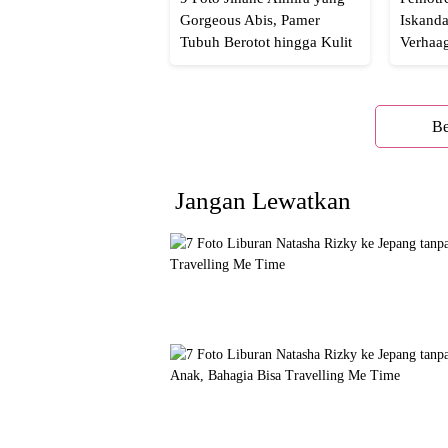
Gorgeous Abis, Pamer
Iskanda
Tubuh Berotot hingga Kulit
Verhaa
yang Glowing Eksotis
Cakep 
Be
Jangan Lewatkan