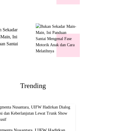
k Show
usif
n Sekadar
Main, Ini
an Santai
nal Fase
ik Anak dan
Melatihnya
Trending
gmenta Nusantara, UIFW Hadirkan