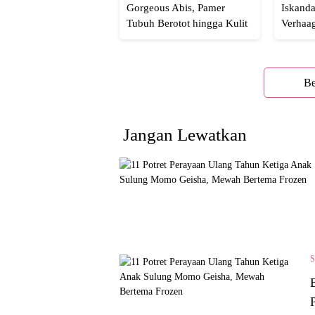
Gorgeous Abis, Pamer
Iskanda
Tubuh Berotot hingga Kulit
Verhaa
yang Glowing Eksotis
Cakep 
Be
Jangan Lewatkan