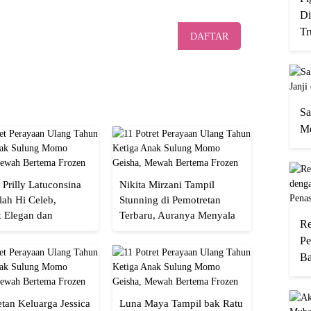
Di
Tr
DAFTAR
Sa
Me
 Prilly Latuconsina
Nikita Mirzani Tampil
lah Hi Celeb,
Stunning di Pemotretan
 Elegan dan
Terbaru, Auranya Menyala
Re
an
Banget!
Pe
Ba
tan Keluarga Jessica
Luna Maya Tampil bak Ratu