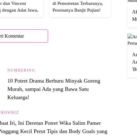
r dan Vincent
di Pemotretan Terbarunya,
g dengan Adat Jawa,
Pesonanya Banjir Pujian!
Ak
Semua!
Mu
ri Komentar
A
An
'B
NUMBERING
10 Potret Drama Berburu Minyak Goreng
Murah, sampai Ada yang Bawa Satu
Keluarga!
SHOWBIZ
Buat Iri, Ini Deretan Potret Wika Salim Pamer
Pinggang Kecil Perut Tipis dan Body Goals yang