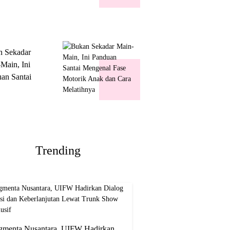
k Show
usif
n Sekadar
Main, Ini
an Santai
nal Fase
ik Anak dan
Melatihnya
Trending
gmenta Nusantara, UIFW Hadirkan