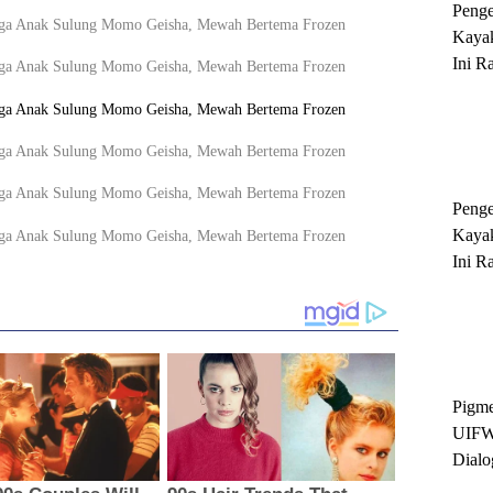
Peng
Kayak
Ini R
'Ratu
Sukse
Peng
Kayak
Ini R
'Ratu
Sukse
Pigme
UIFW
Dialo
Keber