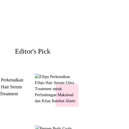
Editor's Pick
s Perkenalkan
s Hair Serum
 Treatment
 Perlindungan
mal dan Kilau
ut Alami