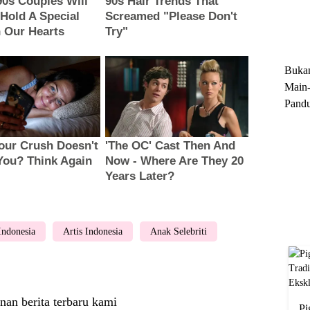
Trun
Ekskl
Buka
Main-
Pandu
Menge
Motor
Cara 
 Indonesia
Artis Indonesia
Anak Selebriti
nan berita terbaru kami
Pi