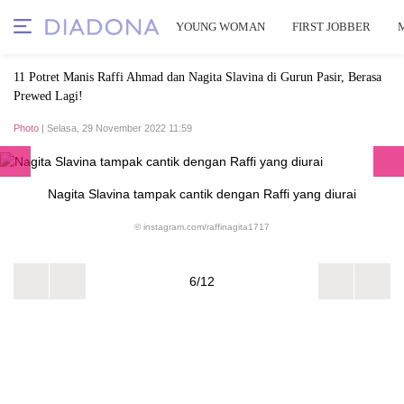
YOUNG WOMAN
FIRST JOBBER
11 Potret Manis Raffi Ahmad dan Nagita Slavina di Gurun Pasir, Berasa
Prewed Lagi!
Photo
| Selasa, 29 November 2022 11:59
Nagita Slavina tampak cantik dengan Raffi yang diurai
© instagram.com/raffinagita1717
6/12