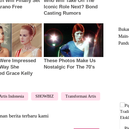
Trun
Ekskl
Buka
Main-
Pandu
Menge
Motor
Cara 
Artis Indonesia
SHOWBIZ
Transformasi Artis
nan berita terbaru kami
Pi