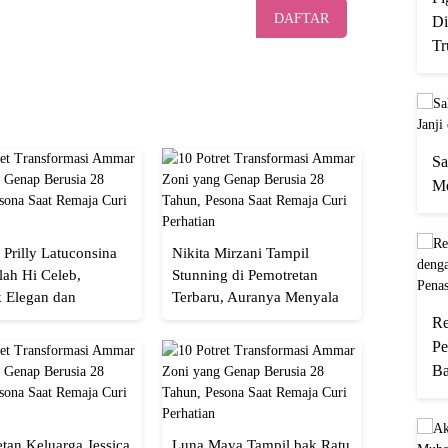
DAFTAR
Di
Tr
Sa
Me
 Prilly Latuconsina
Nikita Mirzani Tampil
lah Hi Celeb,
Stunning di Pemotretan
 Elegan dan
Terbaru, Auranya Menyala
an
Banget!
Re
Pe
Ba
tan Keluarga Jessica
Luna Maya Tampil bak Ratu