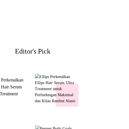
Editor's Pick
s Perkenalkan
s Hair Serum
 Treatment
 Perlindungan
mal dan Kilau
ut Alami