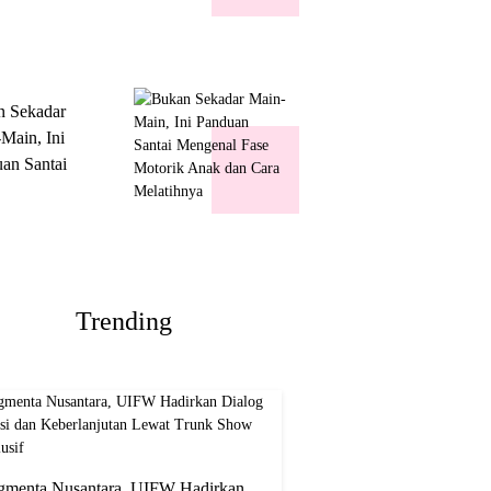
k Show
usif
n Sekadar
Main, Ini
an Santai
nal Fase
ik Anak dan
Melatihnya
Trending
gmenta Nusantara, UIFW Hadirkan