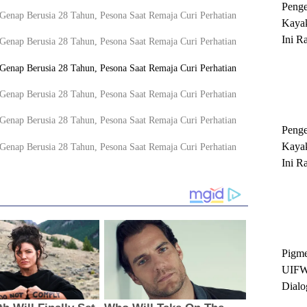
Peng
Kayak
Ini R
'Ratu
Sukse
Peng
Kayak
Ini R
'Ratu
Sukse
Pigme
UIFW
Dialo
Keber