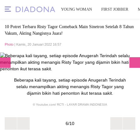
YOUNG WOMAN
FIRST JOBBER
10 Potret Terbaru Risty Tagor Comeback Main Sinetron Setelah 8 Tahun
Vakum, Akting Nangisnya Juara!
Photo
| Kamis, 20 Januari 2022 16:57
Beberapa kali tayang, setiap episode Anugerah Terindah
selalu menampilkan akting menangis Risty Tagor yang
dijamin bikin hati penonton ikut terasa sakit.
© Youtube.com/ RCTI - LAYAR DRAMA INDONESIA
6/10