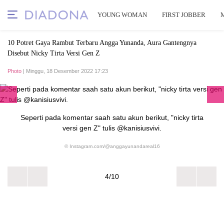
YOUNG WOMAN
FIRST JOBBER
10 Potret Gaya Rambut Terbaru Angga Yunanda, Aura Gantengnya
Disebut Nicky Tirta Versi Gen Z
Photo
| Minggu, 18 Desember 2022 17:23
Seperti pada komentar saah satu akun berikut, "nicky tirta
versi gen Z" tulis @kanisiusvivi.
© Instagram.com/@anggayunandareal16
4/10