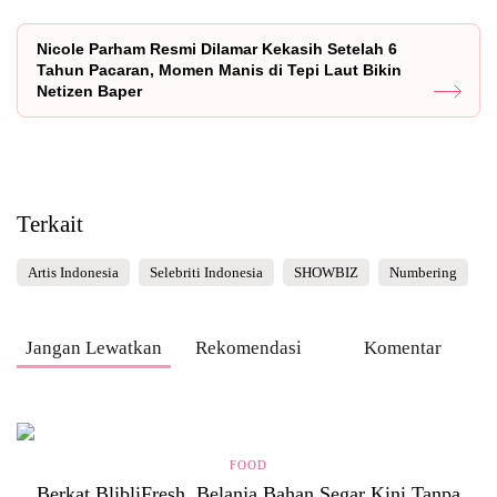
Nicole Parham Resmi Dilamar Kekasih Setelah 6
Tahun Pacaran, Momen Manis di Tepi Laut Bikin
Netizen Baper
Terkait
Artis Indonesia
Selebriti Indonesia
SHOWBIZ
Numbering
Jangan Lewatkan
Rekomendasi
Komentar
FOOD
Berkat BlibliFresh, Belanja Bahan Segar Kini Tanpa