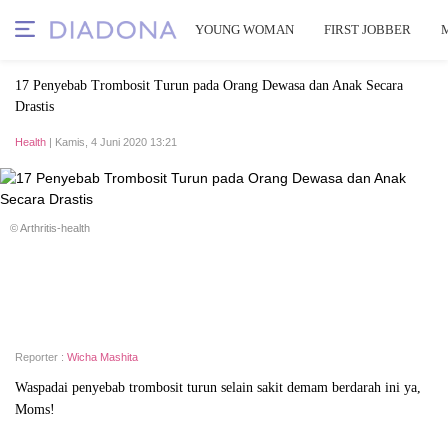
YOUNG WOMAN
FIRST JOBBER
17 Penyebab Trombosit Turun pada Orang Dewasa dan Anak Secara
Drastis
Health
| Kamis, 4 Juni 2020 13:21
© Arthritis-health
Reporter :
Wicha Mashita
Waspadai penyebab trombosit turun selain sakit demam berdarah ini ya,
Moms!