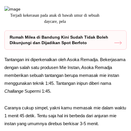
 bawah umur di sebuah
Konten kreator Willie Salim dengan cepat melun
la
menemui keluarg
Rumah Milea di Bandung Kini Sudah Tidak Boleh
Dikunjungi dan Dijadikan Spot Berfoto
Tantangan ini diperkenalkan oleh Asoka Remadja. Bekerjasama
dengan salah satu produsen Mie Instan, Asoka Remadja
memberikan sebuah tantangan berupa memasak mie instan
menggunakan teknik 1:45. Tantangan inipun diberi nama
Challange
Supermi 1:45.
Caranya cukup simpel, yakni kamu memasak mie dalam waktu
1 menit 45 detik. Tentu saja hal ini berbeda dari anjuran mie
instan yang umumnya direbus berkisar 3-5 menit.