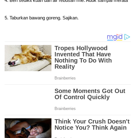
4. Beri sedikit kuah dari air rebusan mie. Aduk sampai merata
5. Taburkan bawang goreng. Sajikan.