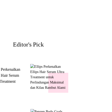
Editor's Pick
s Perkenalkan
s Hair Serum
 Treatment
 Perlindungan
mal dan Kilau
ut Alami