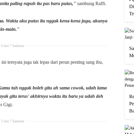
ita paling rapuh itu pas baru putus,"
sambung Raffi.
Di
Tr
a. Waktu aku putus itu nggak kena-kena juga, akunya
ain-main."
4 dari 7 halaman
Sa
Me
ni ternyata juga tak lepas dari peran penting sang ibu,
amu tuh nggak boleh gitu ah sama cowok, udah lama
ayak gitu terus' akhirnya waktu itu baru ya udah deh
Re
Pe
s Gigi.
Ba
5 dari 7 halaman