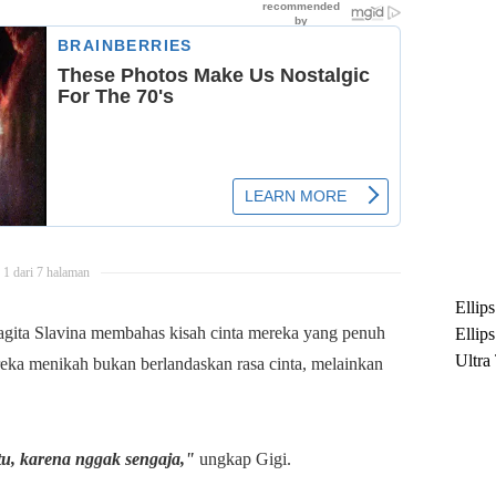
1 dari 7 halaman
Ellip
gita Slavina membahas kisah cinta mereka yang penuh
Ellip
Ultra
eka menikah bukan berlandaskan rasa cinta, melainkan
untuk
Maksi
Ramb
tu, karena nggak sengaja,"
ungkap Gigi.