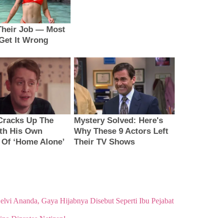
elvi Ananda, Gaya Hijabnya Disebut Seperti Ibu Pejabat