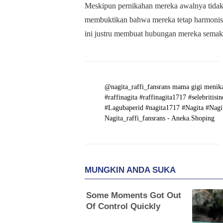
Meskipun pernikahan mereka awalnya tidak d
membuktikan bahwa mereka tetap harmonis s
ini justru membuat hubungan mereka semaki
@nagita_raffi_fansrans
mama gigi menika
#raffinagita
#raffinagita1717
#selebritisi
#Lagubaperid
#nagita1717
#Nagita
#Nagi
Nagita_raffi_fansrans - Aneka.Shoping