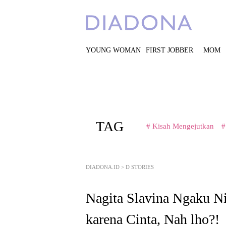
YOUNG WOMAN
FIRST JOBBER
MOM
TAG
# Kisah Mengejutkan
#
DIADONA.ID
>
D STORIES
Nagita Slavina Ngaku N
karena Cinta, Nah lho?!