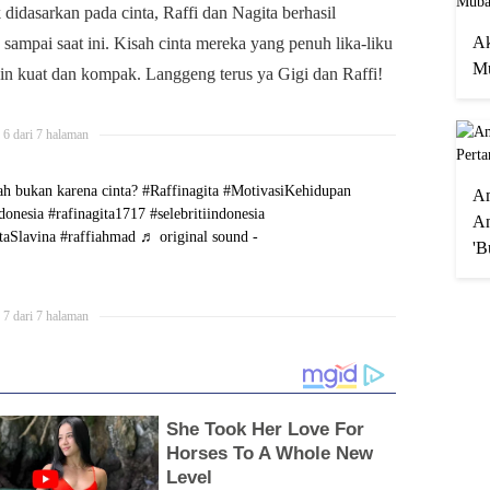
idasarkan pada cinta, Raffi dan Nagita berhasil
Ak
ampai saat ini. Kisah cinta mereka yang penuh lika-liku
Mu
n kuat dan kompak. Langgeng terus ya Gigi dan Raffi!
6 dari 7 halaman
h bukan karena cinta?
#Raffinagita
#MotivasiKehidupan
A
ndonesia
#rafinagita1717
#selebritiindonesia
An
taSlavina
#raffiahmad
♬ original sound -
'B
7 dari 7 halaman