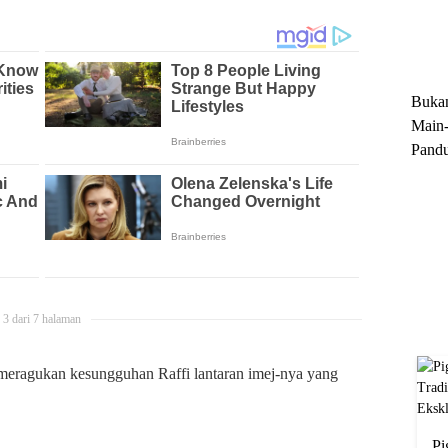
Trun
Ekskl
Buka
Main-
Pandu
Menge
Motor
Cara 
3 dari 7 halaman
a meragukan kesungguhan Raffi lantaran imej-nya yang
Pi