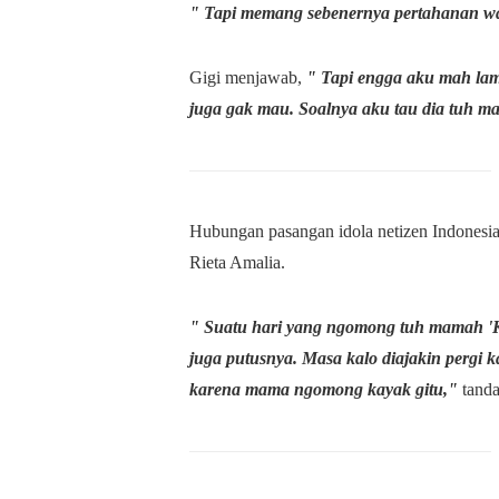
" Tapi memang sebenernya pertahanan wan
Gigi menjawab,
" Tapi engga aku mah lam
juga gak mau. Soalnya aku tau dia tuh m
Hubungan pasangan idola netizen Indonesia i
Rieta Amalia.
" Suatu hari yang ngomong tuh mamah 'K
juga putusnya. Masa kalo diajakin pergi k
karena mama ngomong kayak gitu,"
tanda