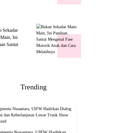
k Show
usif
n Sekadar
Main, Ini
an Santai
nal Fase
ik Anak dan
Melatihnya
Trending
gmenta Nusantara, UIFW Hadirkan