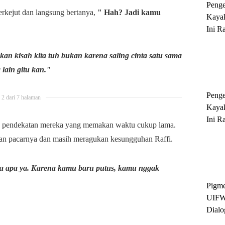
Peng
erkejut dan langsung bertanya,
" Hah? Jadi kamu
Kayak
Ini R
'Ratu
Sukse
an kisah kita tuh bukan karena saling cinta satu sama
 lain gitu kan."
Peng
2 dari 7 halaman
Kayak
Ini R
es pendekatan mereka yang memakan waktu cukup lama.
'Ratu
antan pacarnya dan masih meragukan kesungguhan Raffi.
Sukse
a apa ya. Karena kamu baru putus, kamu nggak
Pigme
UIFW
Dialo
Keber