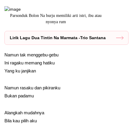
Parsonduk Bolon Na burju memiliki arti istri, ibu atau
Lirik lagu A
nyonya rum
Lirik Lagu Dua Tintin Na Marmata -Trio Santana
Namun tak menggebu-gebu
Ini ragaku memang hatiku
Yang ku janjikan
Namun rasaku dan pikiranku
Bukan padamu
Alangkah mudahnya
Bila kau pilih aku