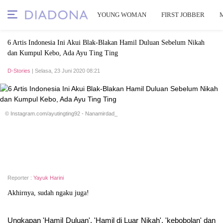
YOUNG WOMAN
FIRST JOBBER
6 Artis Indonesia Ini Akui Blak-Blakan Hamil Duluan Sebelum Nikah
dan Kumpul Kebo, Ada Ayu Ting Ting
D-Stories
| Selasa, 23 Juni 2020 08:21
© Instagram.com/ayutingting92 - Nanamirdad_
Reporter :
Yayuk Harini
Akhirnya, sudah ngaku juga!
Ungkapan 'Hamil Duluan', 'Hamil di Luar Nikah', 'kebobolan' dan