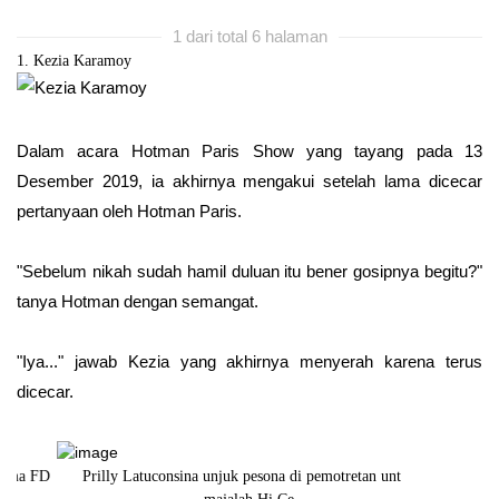
1 dari total 6 halaman
1. Kezia Karamoy
Dalam acara Hotman Paris Show yang tayang pada 13
Desember 2019, ia akhirnya mengakui setelah lama dicecar
pertanyaan oleh Hotman Paris.
"Sebelum nikah sudah hamil duluan itu bener gosipnya begitu?"
tanya Hotman dengan semangat.
"Iya..." jawab Kezia yang akhirnya menyerah karena terus
dicecar.
FD
Prilly Latuconsina unjuk pesona di pemotretan untuk
Cantiknya keb