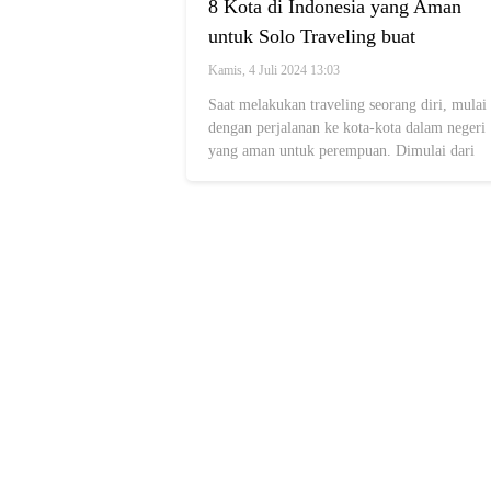
8 Kota di Indonesia yang Aman
untuk Solo Traveling buat
Perempuan, Ciptakan Pengalaman
Kamis, 4 Juli 2024 13:03
Tak Terlupakan
Saat melakukan traveling seorang diri, mulai
dengan perjalanan ke kota-kota dalam negeri
yang aman untuk perempuan. Dimulai dari
Jogja, Malang hingga Makassar.