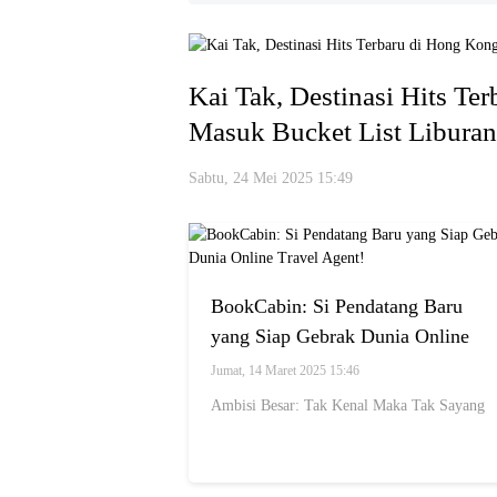
Kai Tak, Destinasi Hits T
Masuk Bucket List Liburan
Sabtu, 24 Mei 2025 15:49
BookCabin: Si Pendatang Baru
yang Siap Gebrak Dunia Online
Travel Agent!
Jumat, 14 Maret 2025 15:46
Ambisi Besar: Tak Kenal Maka Tak Sayang