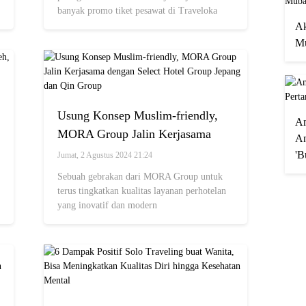
banyak promo tiket pesawat di Traveloka
lho.
Ak
Mu
Usung Konsep Muslim-friendly,
A
MORA Group Jalin Kerjasama
An
dengan Select Hotel Group Jepang
'B
Jumat, 2 Agustus 2024 21:24
dan Qin Group
Sebuah gebrakan dari MORA Group untuk
terus tingkatkan kualitas layanan perhotelan
yang inovatif dan modern