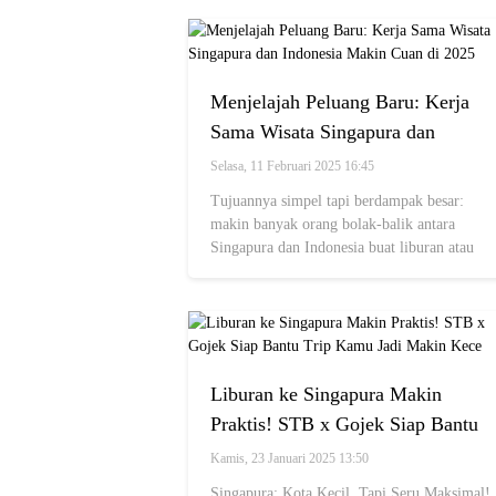
Menjelajah Peluang Baru: Kerja
Sama Wisata Singapura dan
Indonesia Makin Cuan di 2025
Selasa, 11 Februari 2025 16:45
Tujuannya simpel tapi berdampak besar:
makin banyak orang bolak-balik antara
Singapura dan Indonesia buat liburan atau
urusan bisnis.
Liburan ke Singapura Makin
Praktis! STB x Gojek Siap Bantu
Trip Kamu Jadi Makin Kece
Kamis, 23 Januari 2025 13:50
Singapura: Kota Kecil, Tapi Seru Maksimal!