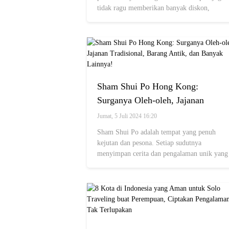
tidak ragu memberikan banyak diskon,
seperti hotel.
Sham Shui Po Hong Kong:
Surganya Oleh-oleh, Jajanan
Tradisional, Barang Antik, dan
Jumat, 5 Juli 2024 16:20
Banyak Lainnya!
Sham Shui Po adalah tempat yang penuh
kejutan dan pesona. Setiap sudutnya
menyimpan cerita dan pengalaman unik yang
siap untuk dieksplorasi.