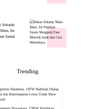
k Show
usif
n Sekadar
Main, Ini
an Santai
nal Fase
ik Anak dan
Melatihnya
Trending
gmenta Nusantara, UIFW Hadirkan