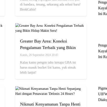
Peng
di bandara, tenang, sekarang ada solusi baru!
Kayak
BookCabin!
Ini R
'Ratu
Sukse
Greater Bay Area: Koneksi
Peng
Pengalaman Terbaik yang Bikin
Kayak
Hidup Makin Seru!
Kamis, 26 September 2024 20:45
Ini R
'Ratu
Kalau kamu pengen tahu kenapa GBA ini
harus masuk bucket list kamu, yuk simak
Sukse
lebih lanjut!
Pigme
UIFW
Dialo
Nikmati Kenyamanan Tanpa Henti
Keber