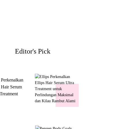
Editor's Pick
s Perkenalkan
s Hair Serum
 Treatment
 Perlindungan
mal dan Kilau
ut Alami