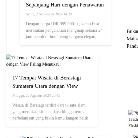
Sepanjang Hari dengan Penawaran
Trun
'Delonix 24 Hours'!
Ekskl
Senin, 2 September 2024 14:29
Dengan harga IDR 999.000++, kamu bisa
merasakan pengalaman menginap selama 24
Buka
jam penuh di hotel yang bergaya elegan,
Main-
lengkap dengan sarapan untuk dua orang.
Pandu
Menge
Motor
Cara 
17 Tempat Wisata di Berastagi
Sumatera Utara dengan View
Paling Memukau!
Minggu, 25 Agustus 2024 20:45
Wisata di Beratagi terdiri dari wisata alam
yang memikat, situs budaya hingga tempat
perbelanjaan yang bikin kamu kangen balik
ke kota ini lagi.
Pi