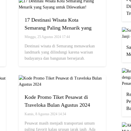
Di
Tr
17 Destinasi Wisata Kota
Semarang Paling Menarik yang
Sayang untuk Dilewatkan!
Minggu, 25 Agustus 2024 17:44
Destinasi wisata di Semarang menawarkan
Sa
landmark yang dilindungi karena warisan
Me
budayanya dan bangunan bersejarah.
Re
Kode Promo Tiket Pesawat di
Pe
Traveloka Bulan Agustus 2024
Ba
Kamis, 8 Agustus 2024 14:34
Pesawat masih menjadi transportasi umum
paling favorit kalau urusan jarak jauh. Ada