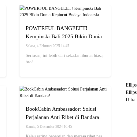
POWERFUL BANGEEET!
Kempinski Bali 2025 Bikin Dunia
Kepincut Budaya Indonesia
Selasa, 4 Februari 2025 14:45
Seriusan, ini lebih dari sekadar liburan biasa,
bro!
Ellip
Ellip
Ultra
untuk
BookCabin Ambassador: Solusi
Maksi
Perjalanan Anti Ribet di Bandara!
Ramb
Kamis, 5 Desember 2024 10:45
Kalau sering bepergian dan merasa ribet pas