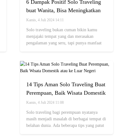
6 Dampak Positif Solo Traveling
buat Wanita, Bisa Meningkatkan
Kualitas Diri hingga Kesehatan
Kamis, 4 Juli 2024 14:11
Mental
Solo traveling bukan cuman bikin kamu
menjajaki tempat yang dan merasakan
pengalaman yang seru, tapi punya manfaat
antara lain bikin kamu lebih percaya diri
bahkan membantu menyembuhkan depresi.
14 Tips Aman Solo Traveling Buat
Perempuan, Baik Wisata Domestik
atau ke Luar Negeri
Kamis, 4 Juli 2024 11:08
Solo traveling bagi perempuan nyatanya
masih menjadi masalah di berbagai tempat di
belahan dunia. Ada beberapa tips yang patut
diikuti.