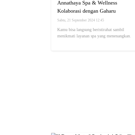
Annathaya Spa & Wellness
Kolaborasi dengan Gaharu
Wellness, Bikin Pengalaman
Sabtu, 21 September 2024 12:45
Relaksasi Makin Mewah di Hotel
Kamu bisa langsung beristirahat sambil
Tentrem Jakarta
menikmati layanan spa yang menenangkan.