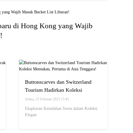
erbaru di Hong Kong yang Wajib
!
Buttonscarves dan Switzerland
Tourism Hadirkan Koleksi
Memukau, Pertama di Asia
Selasa, 25 Februari 2025 13:45
Tenggara!
Eksplorasi Keindahan Swiss dalam Koleksi
Elegan