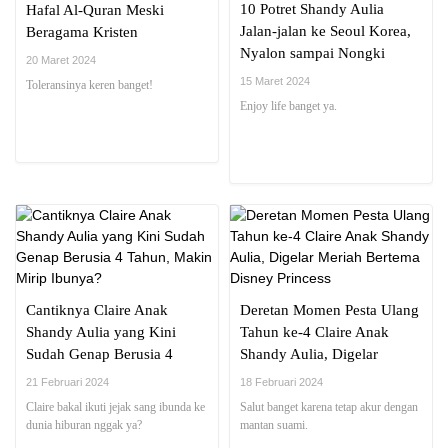
10 Potret Shandy Aulia
Hafal Al-Quran Meski
Jalan-jalan ke Seoul Korea,
Beragama Kristen
Nyalon sampai Nongki
20 Maret 2024
Cantik di Dior Cafe
15 Maret 2024
Toleransinya keren banget!
Enjoy life banget ya.
Cantiknya Claire Anak
Deretan Momen Pesta Ulang
Shandy Aulia yang Kini
Tahun ke-4 Claire Anak
Sudah Genap Berusia 4
Shandy Aulia, Digelar
Tahun, Makin Mirip Ibunya?
Meriah Bertema Disney
21 Februari 2024
18 Februari 2024
Princess
Claire bakal ikuti jejak sang ibunda ke
Salut banget karena tetap akur dengan
dunia hiburan nggak ya?
mantan suami.