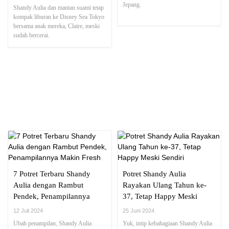
Kompak Meski Sudah
Jepang.
Shandy Aulia dan mantan suami tetap
Bercerai
kompak liburan ke Disney Sea Tokyo
bersama anak mereka, Claire, meski
sudah bercerai.
NEWS REPORT
7 Potret Terbaru Shandy
Potret Shandy Aulia
Aulia dengan Rambut
Rayakan Ulang Tahun ke-
Pendek, Penampilannya
37, Tetap Happy Meski
Makin Fresh
Sendiri
12 Juli 2024
25 Juni 2024
Ubah penampilan, Shandy Aulia
Yuk, intip kebahagiaan Shandy Aulia