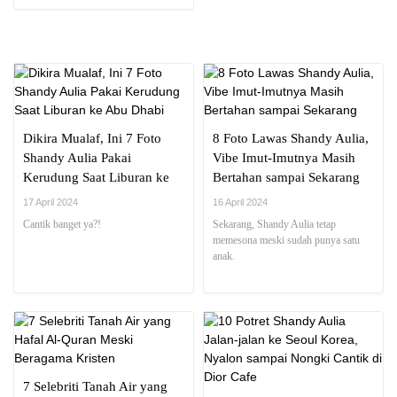
Dikira Mualaf, Ini 7 Foto
8 Foto Lawas Shandy Aulia,
Shandy Aulia Pakai
Vibe Imut-Imutnya Masih
Kerudung Saat Liburan ke
Bertahan sampai Sekarang
Abu Dhabi
17 April 2024
16 April 2024
Cantik banget ya?!
Sekarang, Shandy Aulia tetap
memesona meski sudah punya satu
anak.
7 Selebriti Tanah Air yang