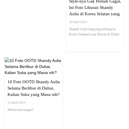
Style-nya Gak Pernah Gagal,
Ini Foto Liburan Shandy
Aulia di Korea Selatan yang
Tuai Pujian
30 April 2024
Shandy Aulia langsung terbang ke
Korea Selatand usai liburan di Dubai
10 Foto OOTD Shandy Aulia
Selama Berlibur di Dubai,
Kalian Suka yang Mana nih?
21 April 2024
Memesona banget!