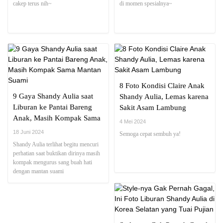
cakep terus nih~
di momen spesialnya~
8 Foto Kondisi Claire Anak
9 Gaya Shandy Aulia saat
Shandy Aulia, Lemas karena
Liburan ke Pantai Bareng
Sakit Asam Lambung
Anak, Masih Kompak Sama
4 Mei 2024
Mantan Suami
18 Juni 2024
Semoga cepat sembuh ya!
Shandy Aulia terlihat begitu mencuri
perhatian saat buktikan dirinya masih
kompak mengurus sang buah hati
dengan mantan suami