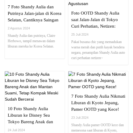
7 Foto Shandy Aulia dan
Foto OOTD Shandy Aulia
Putrinya Jalan-jalan di Korea
saat Jalan-Jalan di Tokyo
Selatan, Cantiknya Saingan
Curi Perhatian, Netizen:
nih!
2 Agustus 2024
Cocok buat Agustusan
25 Juli 2024
Shandy Aulia dan putrinya, Claire
Herbowo, tampil menawan dalam
Pakai busana chic yang memadukan
liburan mereka ke Korea Selatan.
warna merah dan putih kayak bendera
negara, penampilan Shandy Aulia auto
curi perhatian netizen~
7 Foto Shandy Aulia Nikmati
Liburan di Kyoto Jepang,
10 Foto Shandy Aulia
Pamer OOTD yang Kece!
Liburan ke Disney Sea
23 Juli 2024
Tokyo Bareng Anak dan
Shandy Aulia pamer OOTD kece dan
Mantan Suami, Tetap
24 Juli 2024
memesona saat liburan di Kyoto,