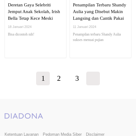
Deretan Gaya Selebriti
Penampilan Terbaru Shandy
Jemput Anak Sekolah, Irish
Aulia yang Disebut Makin
Bella Tetap Kece Meski
Langsing dan Cantik Pakai
Pakai Daster
Mini Dress Blink-blink
18 Januari 2024
11 Januari 2024
Bisa dicontoh nih!
Penampilan terbaru Shandy Aulia
sukses menuai pujian
1
2
3
Ketentuan Layanan
Pedoman Media Siber
Disclaimer