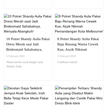
10 Potret Shandy Aulia Pakai
8 Potret Shandy Aulia Pakai
Dress Merah saat Jadi
Baju Renang Warna Cewek
Bridesmaid Sahabatnya,
Kue, Asyik Nikmati
Menyala Abangkuh!
Pemandangan Kota
5 Februari 2024
2 Februari 2024
Melbourne!
Warna merah cocok banget sama
Cantiknya natural.
Shandy Aulia.