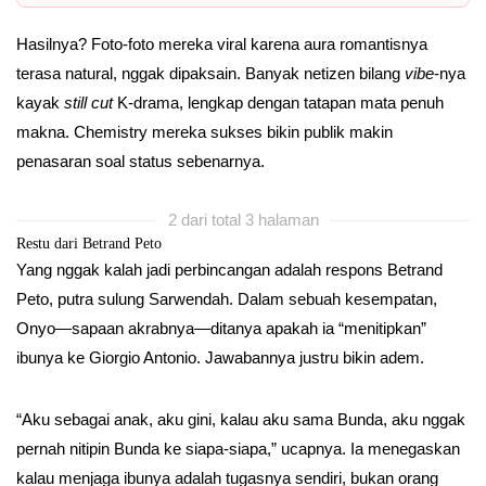
Hasilnya? Foto-foto mereka viral karena aura romantisnya
terasa natural, nggak dipaksain. Banyak netizen bilang
vibe
-nya
kayak
still cut
K-drama, lengkap dengan tatapan mata penuh
makna. Chemistry mereka sukses bikin publik makin
penasaran soal status sebenarnya.
2 dari total 3 halaman
Restu dari Betrand Peto
Yang nggak kalah jadi perbincangan adalah respons Betrand
Peto, putra sulung Sarwendah. Dalam sebuah kesempatan,
Onyo—sapaan akrabnya—ditanya apakah ia “menitipkan”
ibunya ke Giorgio Antonio. Jawabannya justru bikin adem.
“Aku sebagai anak, aku gini, kalau aku sama Bunda, aku nggak
pernah nitipin Bunda ke siapa-siapa,” ucapnya. Ia menegaskan
kalau menjaga ibunya adalah tugasnya sendiri, bukan orang