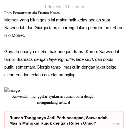
1 dari total 3 halaman
Foto Pemotretan ala Drama Korea
Momen yang bikin gosip ini makin naik kelas adalah saat
Sarwendah dan Giorgio tampil bareng dalam pemotretan terbaru
Rio Motret.
Gaya keduanya disebut bak adegan drama Korea: Sarwendah
tampil dramatis dengan
layering ruffle
,
lace skirt
, dan
boots
putih, sementara Giorgio tampil maskulin dengan jaket beige
clean-cut dan celana cokelat mengilap.
Sarwendah menggelar syukuran rumah baru dengan
Sudah mema
mengundang ustaz d
Rumah Tangganya Jadi Perbincangan, Sarwendah
Masih Mungkin Rujuk dengan Ruben Onsu?