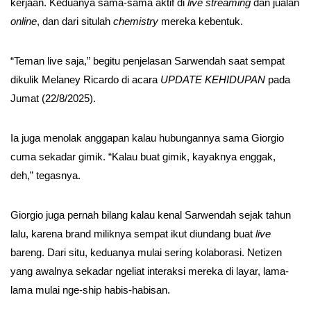
kerjaan. Keduanya sama-sama aktif di
live streaming
dan jualan
online
, dan dari situlah
chemistry
mereka kebentuk.
“Teman live saja,” begitu penjelasan Sarwendah saat sempat
dikulik Melaney Ricardo di acara
UPDATE KEHIDUPAN
pada
Jumat (22/8/2025).
Ia juga menolak anggapan kalau hubungannya sama Giorgio
cuma sekadar gimik. “Kalau buat gimik, kayaknya enggak,
deh,” tegasnya.
Giorgio juga pernah bilang kalau kenal Sarwendah sejak tahun
lalu, karena brand miliknya sempat ikut diundang buat
live
bareng. Dari situ, keduanya mulai sering kolaborasi. Netizen
yang awalnya sekadar ngeliat interaksi mereka di layar, lama-
lama mulai nge-ship habis-habisan.