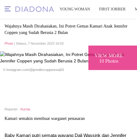
YOUNG WOMAN
FIRST JOBBER
Wajahnya Masih Dirahasiakan, Ini Potret Gemas Kamari Anak Jennifer
Coppen yang Sudah Berusia 2 Bulan
Photo
| Selasa, 7 November 2023 16:03
VIEW MORE
10 Photos
© Instagram.com/@jennifercoppenreal20
Reporter :
Kurnia
Kamari semakin membuat warganet penasaran
Baby Kamari putri semata wayang Dali Wassink dan Jennifer