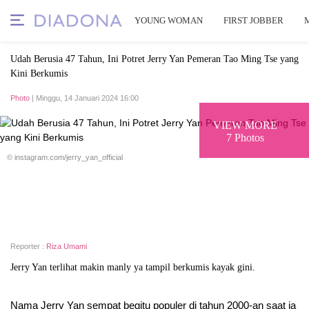
YOUNG WOMAN
FIRST JOBBER
Udah Berusia 47 Tahun, Ini Potret Jerry Yan Pemeran Tao Ming Tse yang
Kini Berkumis
Photo
| Minggu, 14 Januari 2024 16:00
VIEW MORE
7 Photos
© instagram.com/jerry_yan_official
Reporter :
Riza Umami
Jerry Yan terlihat makin manly ya tampil berkumis kayak gini.
Nama Jerry Yan sempat begitu populer di tahun 2000-an saat ia