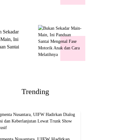
k Show
usif
n Sekadar
Main, Ini
an Santai
nal Fase
ik Anak dan
Melatihnya
Trending
gmenta Nusantara, UIFW Hadirkan