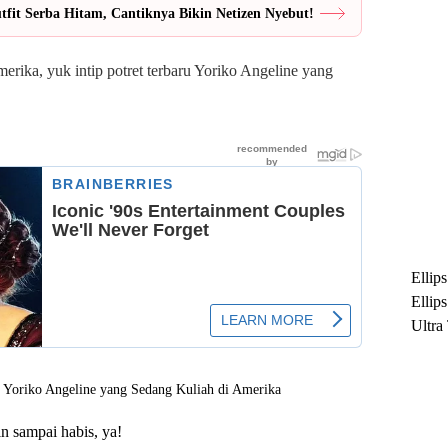
fit Serba Hitam, Cantiknya Bikin Netizen Nyebut!
rika, yuk intip potret terbaru Yoriko Angeline yang
Ellip
Ellip
Ultra
untuk
Maksi
Ramb
n sampai habis, ya!