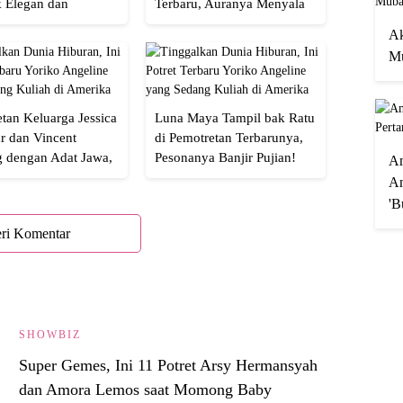
 Elegan dan
Terbaru, Auranya Menyala
an
Banget!
Ak
Mu
tan Keluarga Jessica
Luna Maya Tampil bak Ratu
r dan Vincent
di Pemotretan Terbarunya,
g dengan Adat Jawa,
Pesonanya Banjir Pujian!
A
Semua!
An
'B
ri Komentar
SHOWBIZ
Super Gemes, Ini 11 Potret Arsy Hermansyah
dan Amora Lemos saat Momong Baby