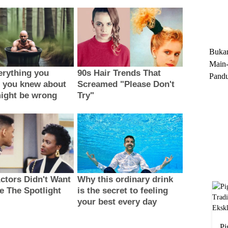
Trun
Ekskl
Buka
Main-
Pandu
Menge
Motor
Cara 
Pi