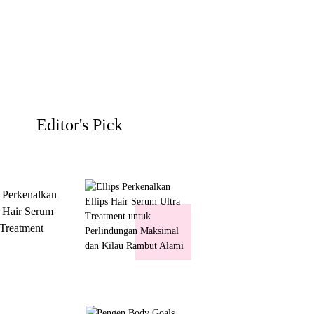
Editor's Pick
s Perkenalkan
s Hair Serum
 Treatment
 Perlindungan
mal dan Kilau
ut Alami