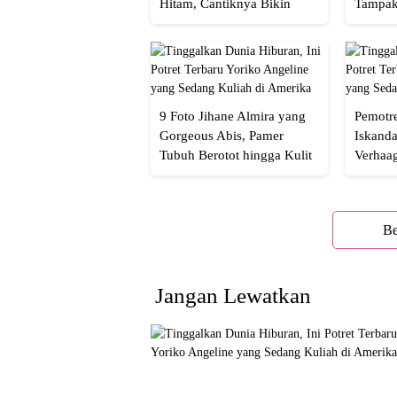
Hitam, Cantiknya Bikin
Tampak
Netizen Nyebut!
Menaw
9 Foto Jihane Almira yang
Pemotre
Gorgeous Abis, Pamer
Iskanda
Tubuh Berotot hingga Kulit
Verhaa
yang Glowing Eksotis
Cakep 
Be
Jangan Lewatkan