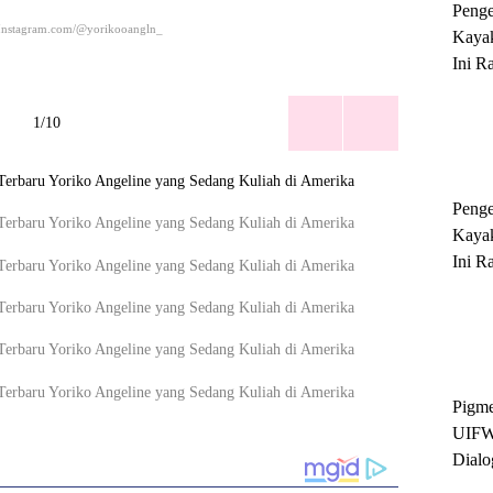
Peng
Instagram.com/@yorikooangln_
Kayak
Ini R
'Ratu
Sukse
1/10
Peng
Kayak
Ini R
'Ratu
Sukse
Pigme
UIFW
Dialo
Keber