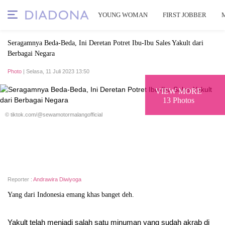
YOUNG WOMAN
FIRST JOBBER
Seragamnya Beda-Beda, Ini Deretan Potret Ibu-Ibu Sales Yakult dari
Berbagai Negara
Photo
| Selasa, 11 Juli 2023 13:50
VIEW MORE
13 Photos
© tiktok.com/@sewamotormalangofficial
Reporter :
Andrawira Diwiyoga
Yang dari Indonesia emang khas banget deh.
Yakult telah menjadi salah satu minuman yang sudah akrab di